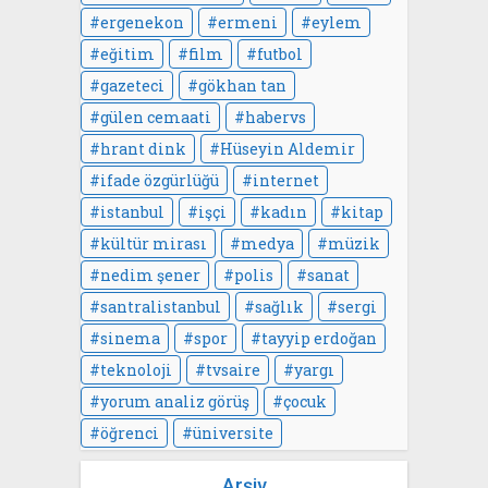
ergenekon
ermeni
eylem
eğitim
film
futbol
gazeteci
gökhan tan
gülen cemaati
habervs
hrant dink
Hüseyin Aldemir
ifade özgürlüğü
internet
istanbul
işçi
kadın
kitap
kültür mirası
medya
müzik
nedim şener
polis
sanat
santralistanbul
sağlık
sergi
sinema
spor
tayyip erdoğan
teknoloji
tvsaire
yargı
yorum analiz görüş
çocuk
öğrenci
üniversite
Arşiv