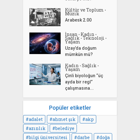
Kültür ve Toplum
•
Müzik
Arabesk 2.00
İnsan
Kadın
•
•
Sağlık
Teknoloji
•
•
Yaşam
Uzay’da doğum
mümkün mü?
Kadın
Sağlık
•
•
Yaşam
Çinli biyoloğun “üç
ayda bir regl”
çalışmasına...
Popüler etiketler
adalet
ahmet şık
akp
azınlık
belediye
bilgi üniversitesi
darbe
doğa