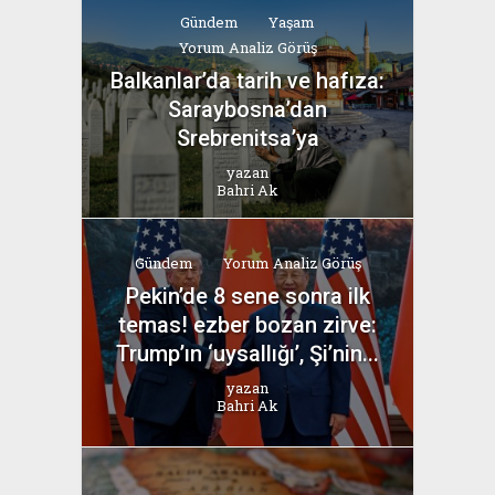
Gündem
Yaşam
Yorum Analiz Görüş
Balkanlar’da tarih ve hafıza:
Saraybosna’dan
Srebrenitsa’ya
yazan
Bahri Ak
Gündem
Yorum Analiz Görüş
Pekin’de 8 sene sonra ilk
temas! ezber bozan zirve:
Trump’ın ‘uysallığı’, Şi’nin...
yazan
Bahri Ak