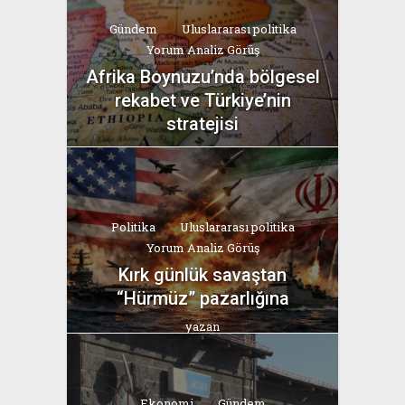
Gündem
Uluslararası politika
Yorum Analiz Görüş
Afrika Boynuzu’nda bölgesel
rekabet ve Türkiye’nin
stratejisi
yazan
Bahri Ak
Politika
Uluslararası politika
Yorum Analiz Görüş
Kırk günlük savaştan
“Hürmüz” pazarlığına
yazan
Bahri Ak
Ekonomi
Gündem