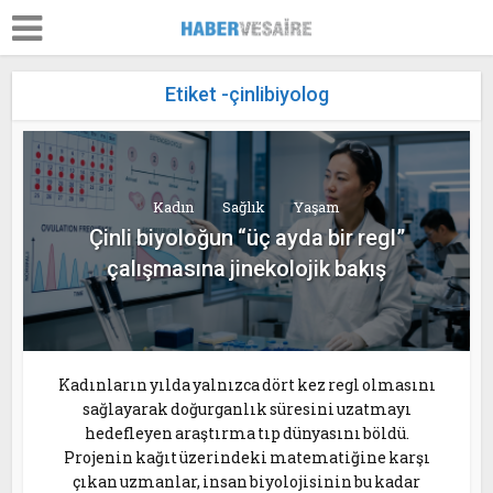
Etiket -çinlibiyolog
Kadın
Sağlık
Yaşam
Çinli biyoloğun “üç ayda bir regl”
çalışmasına jinekolojik bakış
Kadınların yılda yalnızca dört kez regl olmasını
sağlayarak doğurganlık süresini uzatmayı
hedefleyen araştırma tıp dünyasını böldü.
Projenin kağıt üzerindeki matematiğine karşı
çıkan uzmanlar, insan biyolojisinin bu kadar