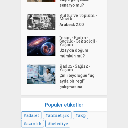
senaryo mu?
Kültür ve Toplum
•
Müzik
Arabesk 2.00
İnsan
Kadın
•
•
Sağlık
Teknoloji
•
•
Yaşam
Uzay’da doğum
mümkün mü?
Kadın
Sağlık
•
•
Yaşam
Çinli biyoloğun “üç
ayda bir regl”
çalışmasına...
Popüler etiketler
adalet
ahmet şık
akp
azınlık
belediye