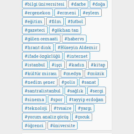
bilgi üniversitesi
darbe
doğa
ergenekon
ermeni
eylem
eğitim
film
futbol
gazeteci
gökhan tan
gülen cemaati
habervs
hrant dink
Hüseyin Aldemir
ifade özgürlüğü
internet
istanbul
işçi
kadın
kitap
kültür mirası
medya
müzik
nedim şener
polis
sanat
santralistanbul
sağlık
sergi
sinema
spor
tayyip erdoğan
teknoloji
tvsaire
yargı
yorum analiz görüş
çocuk
öğrenci
üniversite