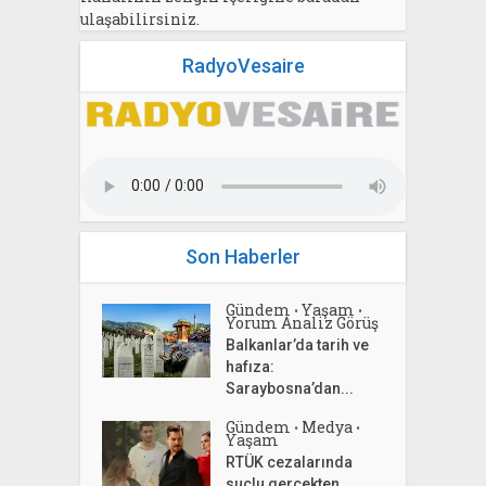
ulaşabilirsiniz.
RadyoVesaire
Son Haberler
Gündem
Yaşam
•
•
Yorum Analiz Görüş
Balkanlar’da tarih ve
hafıza:
Saraybosna’dan...
Gündem
Medya
•
•
Yaşam
RTÜK cezalarında
suçlu gerçekten