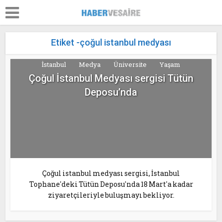
Etiket -çoğul istanbul medyası
İstanbul
Medya
Üniversite
Yaşam
Çoğul İstanbul Medyası sergisi Tütün
Deposu’nda
Çoğul istanbul medyası sergisi, İstanbul
Tophane'deki Tütün Deposu'nda 18 Mart'a kadar
ziyaretçileriyle buluşmayı bekliyor.