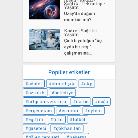
Sağlık
Teknoloji
•
•
Yaşam
Uzay’da doğum
mümkün mü?
Kadın
Sağlık
•
•
Yaşam
Çinli biyoloğun “üç
ayda bir regl”
çalışmasına...
Popüler etiketler
adalet
ahmet şık
akp
azınlık
belediye
bilgi üniversitesi
darbe
doğa
ergenekon
ermeni
eylem
eğitim
film
futbol
gazeteci
gökhan tan
gülen cemaati
habervs