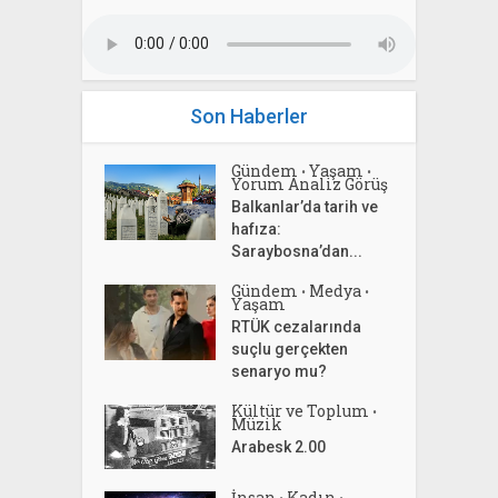
Son Haberler
Gündem
Yaşam
•
•
Yorum Analiz Görüş
Balkanlar’da tarih ve
hafıza:
Saraybosna’dan...
Gündem
Medya
•
•
Yaşam
RTÜK cezalarında
suçlu gerçekten
senaryo mu?
Kültür ve Toplum
•
Müzik
Arabesk 2.00
İnsan
Kadın
•
•