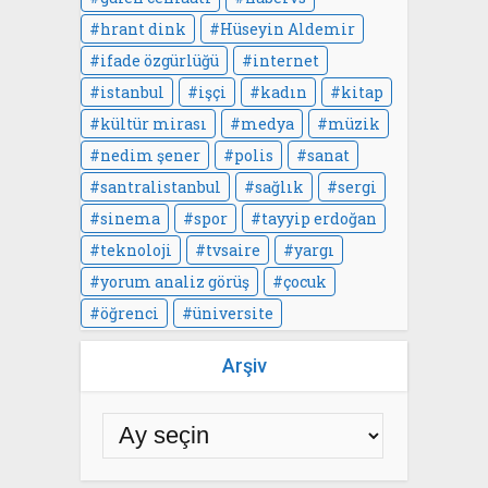
hrant dink
Hüseyin Aldemir
ifade özgürlüğü
internet
istanbul
işçi
kadın
kitap
kültür mirası
medya
müzik
nedim şener
polis
sanat
santralistanbul
sağlık
sergi
sinema
spor
tayyip erdoğan
teknoloji
tvsaire
yargı
yorum analiz görüş
çocuk
öğrenci
üniversite
Arşiv