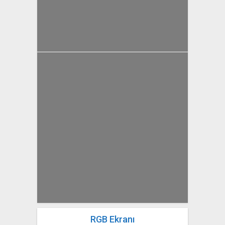
yazan
Bahri Ak
RGB Ekranı