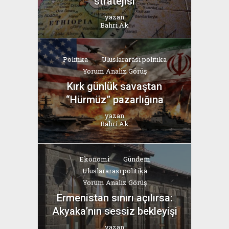
stratejisi
yazan
Bahri Ak
Politika
Uluslararası politika
Yorum Analiz Görüş
Kırk günlük savaştan
“Hürmüz” pazarlığına
yazan
Bahri Ak
Ekonomi
Gündem
Uluslararası politika
Yorum Analiz Görüş
Ermenistan sınırı açılırsa:
Akyaka’nın sessiz bekleyişi
yazan