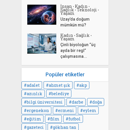
İnsan
Kadın
•
•
Sağlık
Teknoloji
•
•
Yaşam
Uzay’da doğum
mümkün mü?
Kadın
Sağlık
•
•
Yaşam
Çinli biyoloğun “üç
ayda bir regl”
çalışmasına...
Popüler etiketler
adalet
ahmet şık
akp
azınlık
belediye
bilgi üniversitesi
darbe
doğa
ergenekon
ermeni
eylem
eğitim
film
futbol
gazeteci
gökhan tan