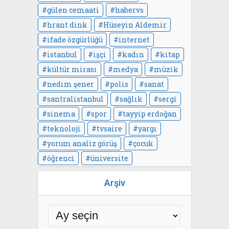
gülen cemaati
habervs
hrant dink
Hüseyin Aldemir
ifade özgürlüğü
internet
istanbul
işçi
kadın
kitap
kültür mirası
medya
müzik
nedim şener
polis
sanat
santralistanbul
sağlık
sergi
sinema
spor
tayyip erdoğan
teknoloji
tvsaire
yargı
yorum analiz görüş
çocuk
öğrenci
üniversite
Arşiv