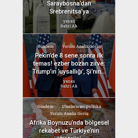
Saraybosna’dan
Srebrenitsa’ya
yazan
Bahri Ak
Gündem
Yorum Analiz Görüş
Pekin’de 8 sene sonra ilk
temas! ezber bozan zirve:
Trump’ın ‘uysallığı’, Şi’nin...
yazan
Bahri Ak
Gündem
Uluslararası politika
Yorum Analiz Görüş
Afrika Boynuzu’nda bölgesel
rekabet ve Türkiye’nin