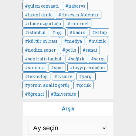
gülen cemaati
habervs
hrant dink
Hüseyin Aldemir
ifade özgürlüğü
internet
istanbul
işçi
kadın
kitap
kültür mirası
medya
müzik
nedim şener
polis
sanat
santralistanbul
sağlık
sergi
sinema
spor
tayyip erdoğan
teknoloji
tvsaire
yargı
yorum analiz görüş
çocuk
öğrenci
üniversite
Arşiv