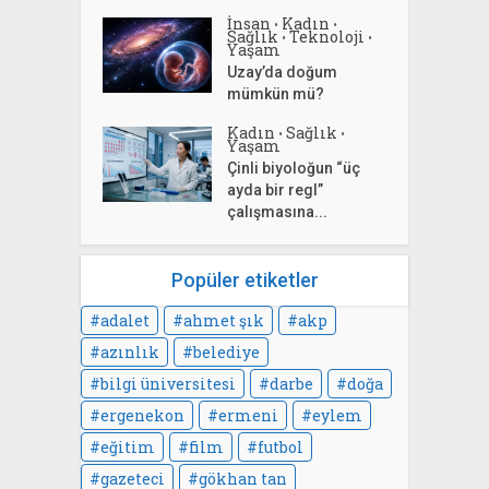
İnsan
Kadın
•
•
Sağlık
Teknoloji
•
•
Yaşam
Uzay’da doğum
mümkün mü?
Kadın
Sağlık
•
•
Yaşam
Çinli biyoloğun “üç
ayda bir regl”
çalışmasına...
Popüler etiketler
adalet
ahmet şık
akp
azınlık
belediye
bilgi üniversitesi
darbe
doğa
ergenekon
ermeni
eylem
eğitim
film
futbol
gazeteci
gökhan tan