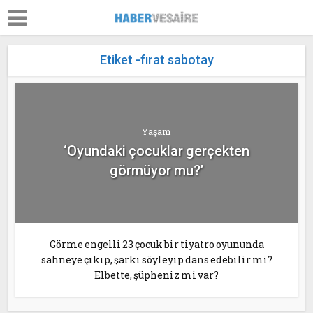
Etiket -fırat sabotay
Yaşam
‘Oyundaki çocuklar gerçekten
görmüyor mu?’
Görme engelli 23 çocuk bir tiyatro oyununda
sahneye çıkıp, şarkı söyleyip dans edebilir mi?
Elbette, şüpheniz mi var?