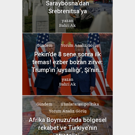
Saraybosna’dan
Srebrenitsa’ya
yazan
Bahri Ak
Gündem
Yorum Analiz Görüş
Pekin’de 8 sene sonra ilk
temas! ezber bozan zirve:
Trump’ın ‘uysallığı’, Şi’nin...
yazan
Bahri Ak
Gündem
Uluslararası politika
Yorum Analiz Görüş
Afrika Boynuzu’nda bölgesel
rekabet ve Türkiye’nin