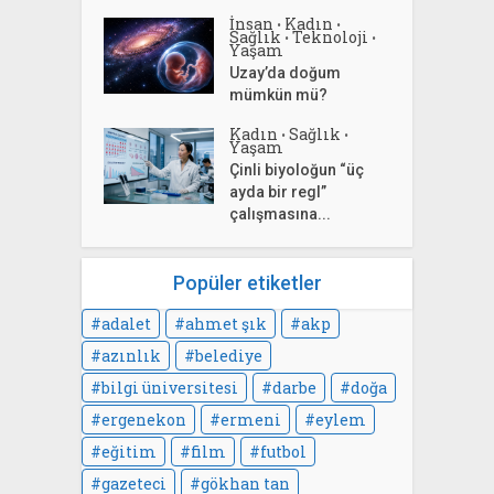
İnsan
Kadın
•
•
Sağlık
Teknoloji
•
•
Yaşam
Uzay’da doğum
mümkün mü?
Kadın
Sağlık
•
•
Yaşam
Çinli biyoloğun “üç
ayda bir regl”
çalışmasına...
Popüler etiketler
adalet
ahmet şık
akp
azınlık
belediye
bilgi üniversitesi
darbe
doğa
ergenekon
ermeni
eylem
eğitim
film
futbol
gazeteci
gökhan tan