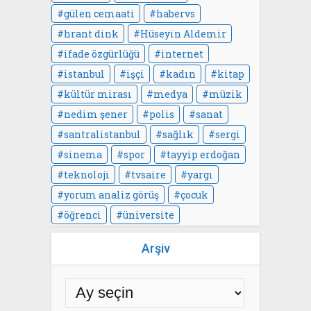
gülen cemaati
habervs
hrant dink
Hüseyin Aldemir
ifade özgürlüğü
internet
istanbul
işçi
kadın
kitap
kültür mirası
medya
müzik
nedim şener
polis
sanat
santralistanbul
sağlık
sergi
sinema
spor
tayyip erdoğan
teknoloji
tvsaire
yargı
yorum analiz görüş
çocuk
öğrenci
üniversite
Arşiv