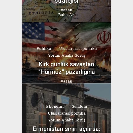
stratejisi
yazan
Bahri Ak
Politika
Uluslararası politika
Yorum Analiz Görüş
Kırk günlük savaştan
“Hürmüz” pazarlığına
yazan
Bahri Ak
Ekonomi
Gündem
Uluslararası politika
Yorum Analiz Görüş
Ermenistan sınırı açılırsa: