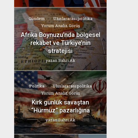
Gündem
Uluslararası politika
Yorum Analiz Görüş
Afrika Boynuzu’nda bölgesel
rekabet ve Türkiye’nin
stratejisi
yazan
Bahri Ak
Politika
Uluslararası politika
Yorum Analiz Görüş
Kırk günlük savaştan
“Hürmüz” pazarlığına
yazan
Bahri Ak