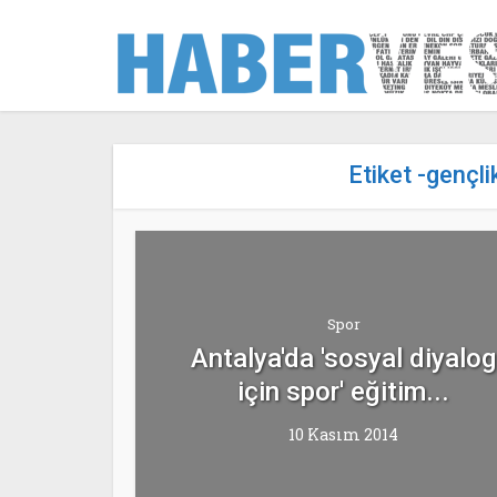
Etiket -gençl
Spor
Antalya'da 'sosyal diyalog
için spor' eğitim...
10 Kasım 2014