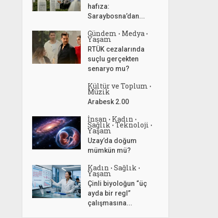
hafıza:
Saraybosna’dan...
Gündem
Medya
•
•
Yaşam
RTÜK cezalarında
suçlu gerçekten
senaryo mu?
Kültür ve Toplum
•
Müzik
Arabesk 2.00
İnsan
Kadın
•
•
Sağlık
Teknoloji
•
•
Yaşam
Uzay’da doğum
mümkün mü?
Kadın
Sağlık
•
•
Yaşam
Çinli biyoloğun “üç
ayda bir regl”
çalışmasına...