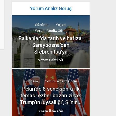
Yorum Analiz Görüş
Gündem
Yaşam
Yorum Analiz Görüş
Balkanlar’da tarih ve hafıza:
Saraybosna’dan
Srebrenitsa’ya
yazan
Bahri Ak
Gündem
Yorum Analiz Görüş
Pekin’de 8 sene sonra ilk
temas! ezber bozan zirve:
Trump’ın ‘uysallığı’, Şi’nin...
yazan
Bahri Ak