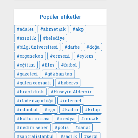
Popüler etiketler
adalet
ahmet şık
akp
azınlık
belediye
bilgi üniversitesi
darbe
doğa
ergenekon
ermeni
eylem
eğitim
film
futbol
gazeteci
gökhan tan
gülen cemaati
habervs
hrant dink
Hüseyin Aldemir
ifade özgürlüğü
internet
istanbul
işçi
kadın
kitap
kültür mirası
medya
müzik
nedim şener
polis
sanat
santralistanbul
sağlık
sergi