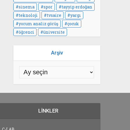
sinema
spor
tayyip erdoğan
teknoloji
tvsaire
yargı
yorum analiz görüş
çocuk
öğrenci
üniversite
Arşiv
LINKLER
C-LAB