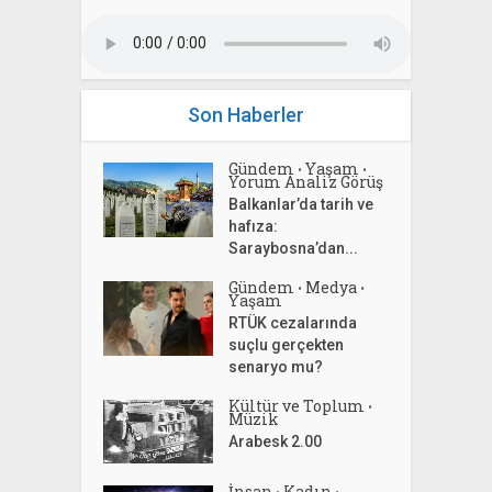
Son Haberler
Gündem
Yaşam
•
•
Yorum Analiz Görüş
Balkanlar’da tarih ve
hafıza:
Saraybosna’dan...
Gündem
Medya
•
•
Yaşam
RTÜK cezalarında
suçlu gerçekten
senaryo mu?
Kültür ve Toplum
•
Müzik
Arabesk 2.00
İnsan
Kadın
•
•