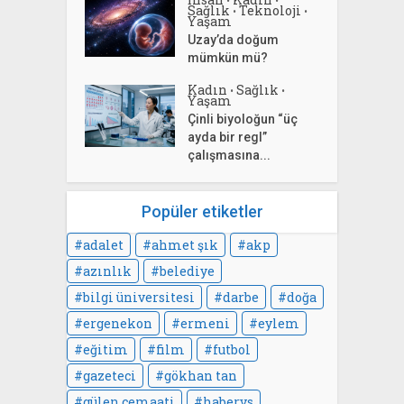
Sağlık
Teknoloji
•
•
Yaşam
Uzay’da doğum
mümkün mü?
Kadın
Sağlık
•
•
Yaşam
Çinli biyoloğun “üç
ayda bir regl”
çalışmasına...
Popüler etiketler
adalet
ahmet şık
akp
azınlık
belediye
bilgi üniversitesi
darbe
doğa
ergenekon
ermeni
eylem
eğitim
film
futbol
gazeteci
gökhan tan
gülen cemaati
habervs