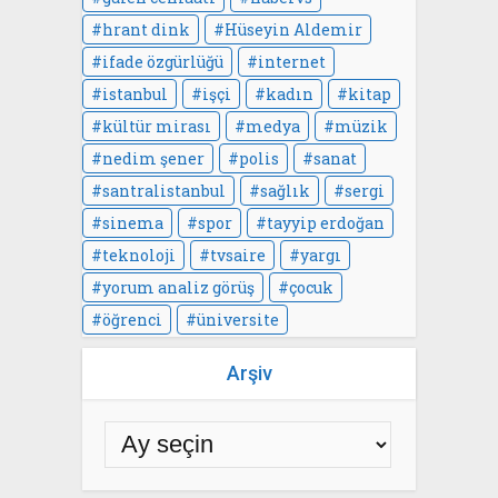
hrant dink
Hüseyin Aldemir
ifade özgürlüğü
internet
istanbul
işçi
kadın
kitap
kültür mirası
medya
müzik
nedim şener
polis
sanat
santralistanbul
sağlık
sergi
sinema
spor
tayyip erdoğan
teknoloji
tvsaire
yargı
yorum analiz görüş
çocuk
öğrenci
üniversite
Arşiv