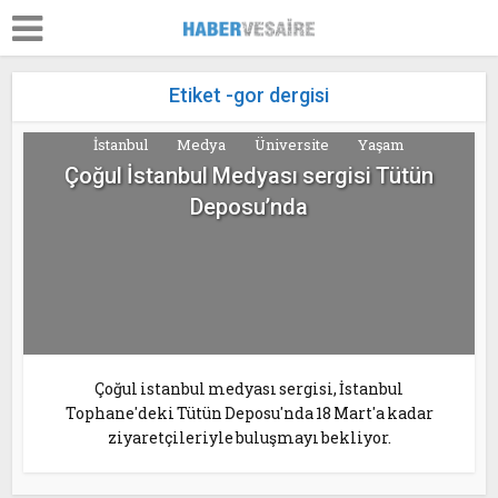
Etiket -gor dergisi
İstanbul
Medya
Üniversite
Yaşam
Çoğul İstanbul Medyası sergisi Tütün
Deposu’nda
Çoğul istanbul medyası sergisi, İstanbul
Tophane'deki Tütün Deposu'nda 18 Mart'a kadar
ziyaretçileriyle buluşmayı bekliyor.