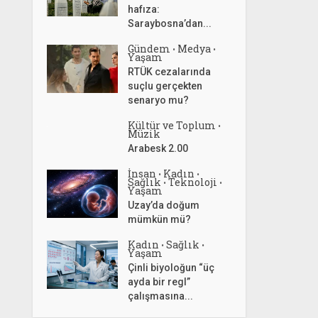
hafıza:
Saraybosna’dan...
Gündem
Medya
•
•
Yaşam
RTÜK cezalarında
suçlu gerçekten
senaryo mu?
Kültür ve Toplum
•
Müzik
Arabesk 2.00
İnsan
Kadın
•
•
Sağlık
Teknoloji
•
•
Yaşam
Uzay’da doğum
mümkün mü?
Kadın
Sağlık
•
•
Yaşam
Çinli biyoloğun “üç
ayda bir regl”
çalışmasına...