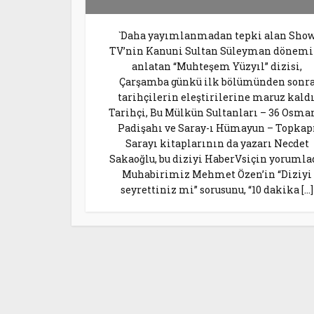
`Daha yayımlanmadan tepki alan Sho
TV’nin Kanuni Sultan Süleyman dönemi
anlatan “Muhteşem Yüzyıl” dizisi,
Çarşamba günkü ilk bölümünden sonr
tarihçilerin eleştirilerine maruz kaldı
Tarihçi, Bu Mülkün Sultanları – 36 Osma
Padişahı ve Saray-ı Hümayun – Topkap
Sarayı kitaplarının da yazarı Necdet
Sakaoğlu, bu diziyi HaberVsiçin yorumla
Muhabirimiz Mehmet Özen’in “Diziyi
seyrettiniz mi” sorusunu, “10 dakika […]