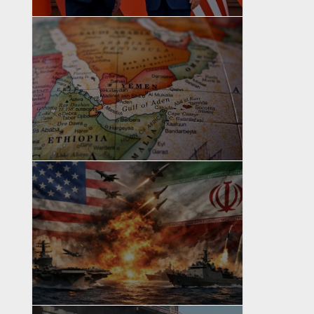
yazan
Bahri Ak
yazan
Bahri Ak