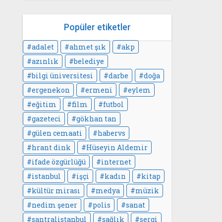
Popüler etiketler
adalet
ahmet şık
akp
azınlık
belediye
bilgi üniversitesi
darbe
doğa
ergenekon
ermeni
eylem
eğitim
film
futbol
gazeteci
gökhan tan
gülen cemaati
habervs
hrant dink
Hüseyin Aldemir
ifade özgürlüğü
internet
istanbul
işçi
kadın
kitap
kültür mirası
medya
müzik
nedim şener
polis
sanat
santralistanbul
sağlık
sergi