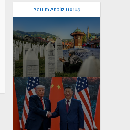
Yorum Analiz Görüş
yazan
Bahri Ak
yazan
Bahri Ak