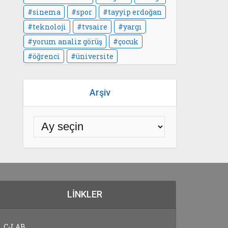
sinema
spor
tayyip erdoğan
teknoloji
tvsaire
yargı
yorum analiz görüş
çocuk
öğrenci
üniversite
Arşiv
LINKLER
C-LAB