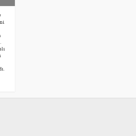
w
ni
a
.
nlı
ı
dı.