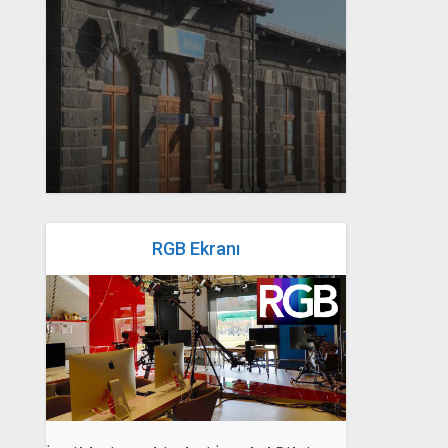
yazan
Bahri Ak
RGB Ekranı