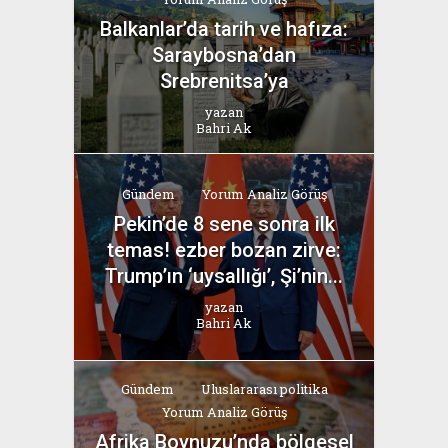
Balkanlar’da tarih ve hafıza:
Saraybosna’dan
Srebrenitsa’ya
yazan
Bahri Ak
Gündem
Yorum Analiz Görüş
Pekin’de 8 sene sonra ilk
temas! ezber bozan zirve:
Trump’ın ‘uysallığı’, Şi’nin...
yazan
Bahri Ak
Gündem
Uluslararası politika
Yorum Analiz Görüş
Afrika Boynuzu’nda bölgesel