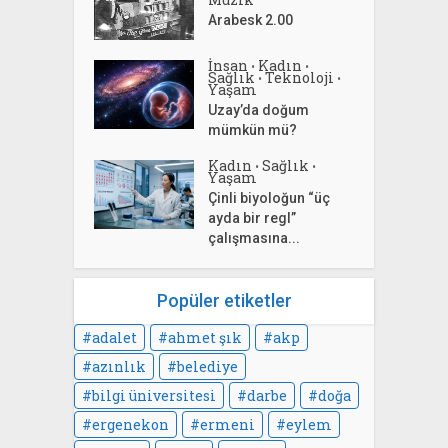
Arabesk 2.00
İnsan
Kadın
•
•
Sağlık
Teknoloji
•
•
Yaşam
Uzay’da doğum
mümkün mü?
Kadın
Sağlık
•
•
Yaşam
Çinli biyoloğun “üç
ayda bir regl”
çalışmasına...
Popüler etiketler
adalet
ahmet şık
akp
azınlık
belediye
bilgi üniversitesi
darbe
doğa
ergenekon
ermeni
eylem