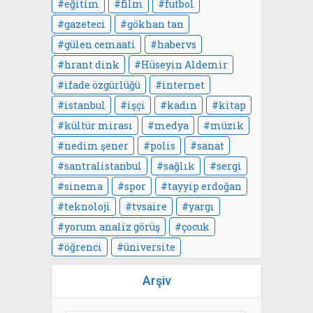
eğitim
film
futbol
gazeteci
gökhan tan
gülen cemaati
habervs
hrant dink
Hüseyin Aldemir
ifade özgürlüğü
internet
istanbul
işçi
kadın
kitap
kültür mirası
medya
müzik
nedim şener
polis
sanat
santralistanbul
sağlık
sergi
sinema
spor
tayyip erdoğan
teknoloji
tvsaire
yargı
yorum analiz görüş
çocuk
öğrenci
üniversite
Arşiv