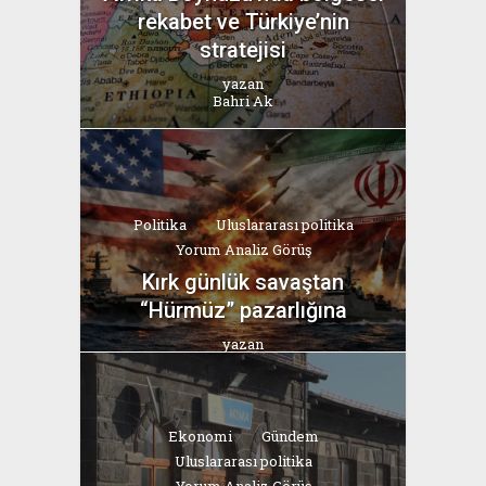
rekabet ve Türkiye’nin
stratejisi
yazan
Bahri Ak
Politika
Uluslararası politika
Yorum Analiz Görüş
Kırk günlük savaştan
“Hürmüz” pazarlığına
yazan
Bahri Ak
Ekonomi
Gündem
Uluslararası politika