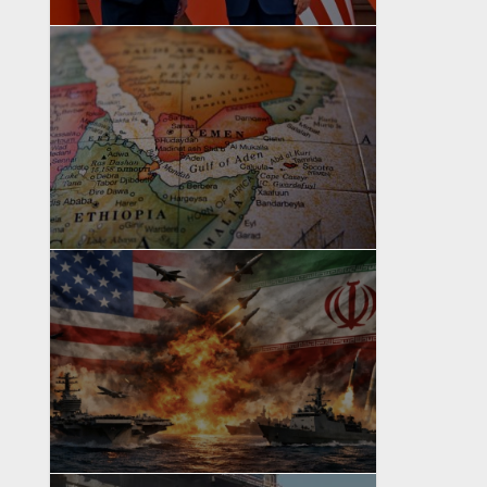
yazan
Bahri Ak
yazan
Bahri Ak