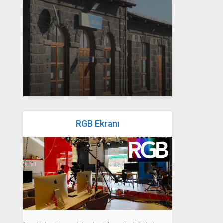
yazan
Bahri Ak
RGB Ekranı