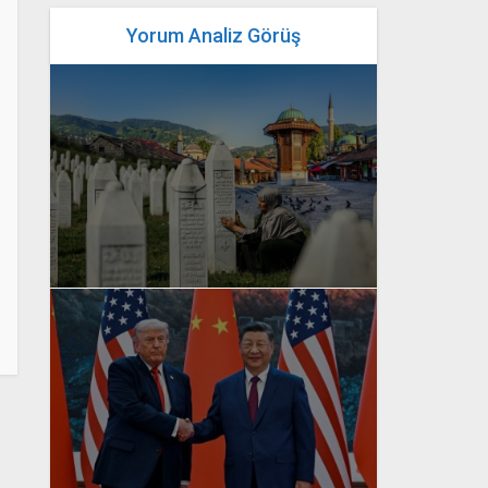
Yorum Analiz Görüş
yazan
Bahri Ak
yazan
Bahri Ak