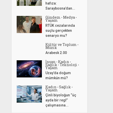
hafıza:
Saraybosna’dan...
Gündem
Medya
•
•
Yaşam
RTÜK cezalarında
suçlu gerçekten
senaryo mu?
Kültür ve Toplum
•
Müzik
Arabesk 2.00
İnsan
Kadın
•
•
Sağlık
Teknoloji
•
•
Yaşam
Uzay’da doğum
mümkün mü?
Kadın
Sağlık
•
•
Yaşam
Çinli biyoloğun “üç
ayda bir regl”
çalışmasına...