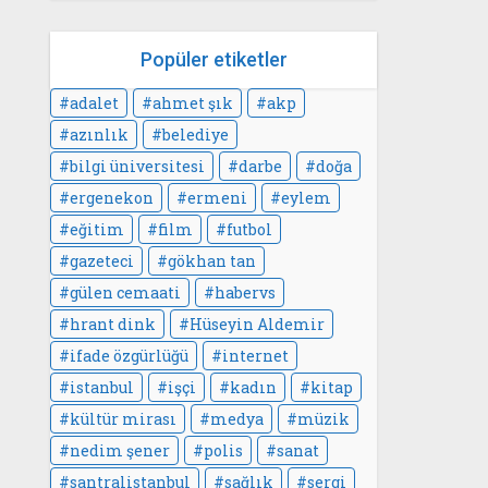
Popüler etiketler
adalet
ahmet şık
akp
azınlık
belediye
bilgi üniversitesi
darbe
doğa
ergenekon
ermeni
eylem
eğitim
film
futbol
gazeteci
gökhan tan
gülen cemaati
habervs
hrant dink
Hüseyin Aldemir
ifade özgürlüğü
internet
istanbul
işçi
kadın
kitap
kültür mirası
medya
müzik
nedim şener
polis
sanat
santralistanbul
sağlık
sergi