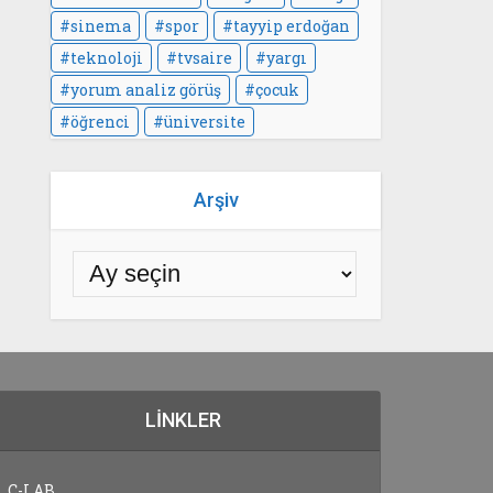
sinema
spor
tayyip erdoğan
teknoloji
tvsaire
yargı
yorum analiz görüş
çocuk
öğrenci
üniversite
Arşiv
LINKLER
C-LAB