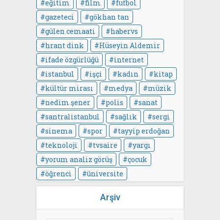
eğitim
film
futbol
gazeteci
gökhan tan
gülen cemaati
habervs
hrant dink
Hüseyin Aldemir
ifade özgürlüğü
internet
istanbul
işçi
kadın
kitap
kültür mirası
medya
müzik
nedim şener
polis
sanat
santralistanbul
sağlık
sergi
sinema
spor
tayyip erdoğan
teknoloji
tvsaire
yargı
yorum analiz görüş
çocuk
öğrenci
üniversite
Arşiv