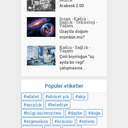
Arabesk 2.00
İnsan
Kadın
•
•
Sağlık
Teknoloji
•
•
Yaşam
Uzay’da doğum
mümkün mü?
Kadın
Sağlık
•
•
Yaşam
Çinli biyoloğun “üç
ayda bir regl”
çalışmasına...
Popüler etiketler
adalet
ahmet şık
akp
azınlık
belediye
bilgi üniversitesi
darbe
doğa
ergenekon
ermeni
eylem