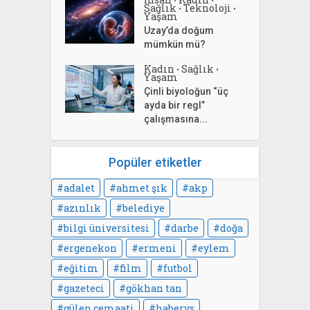
Sağlık
Teknoloji
•
•
Yaşam
Uzay’da doğum
mümkün mü?
Kadın
Sağlık
•
•
Yaşam
Çinli biyoloğun “üç
ayda bir regl”
çalışmasına...
Popüler etiketler
adalet
ahmet şık
akp
azınlık
belediye
bilgi üniversitesi
darbe
doğa
ergenekon
ermeni
eylem
eğitim
film
futbol
gazeteci
gökhan tan
gülen cemaati
habervs