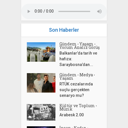
Son Haberler
Gündem
Yaşam
•
•
Yorum Analiz Görüş
Balkanlar’da tarih ve
hafıza:
Saraybosna’dan...
Gündem
Medya
•
•
Yaşam
RTÜK cezalarında
suçlu gerçekten
senaryo mu?
Kültür ve Toplum
•
Müzik
Arabesk 2.00
İnsan
Kadın
•
•