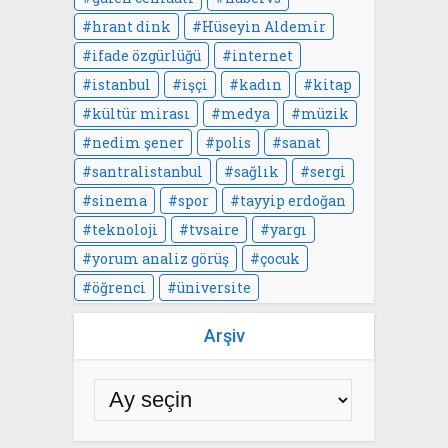
hrant dink
Hüseyin Aldemir
ifade özgürlüğü
internet
istanbul
işçi
kadın
kitap
kültür mirası
medya
müzik
nedim şener
polis
sanat
santralistanbul
sağlık
sergi
sinema
spor
tayyip erdoğan
teknoloji
tvsaire
yargı
yorum analiz görüş
çocuk
öğrenci
üniversite
Arşiv