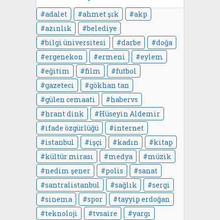
adalet
ahmet şık
akp
azınlık
belediye
bilgi üniversitesi
darbe
doğa
ergenekon
ermeni
eylem
eğitim
film
futbol
gazeteci
gökhan tan
gülen cemaati
habervs
hrant dink
Hüseyin Aldemir
ifade özgürlüğü
internet
istanbul
işçi
kadın
kitap
kültür mirası
medya
müzik
nedim şener
polis
sanat
santralistanbul
sağlık
sergi
sinema
spor
tayyip erdoğan
teknoloji
tvsaire
yargı