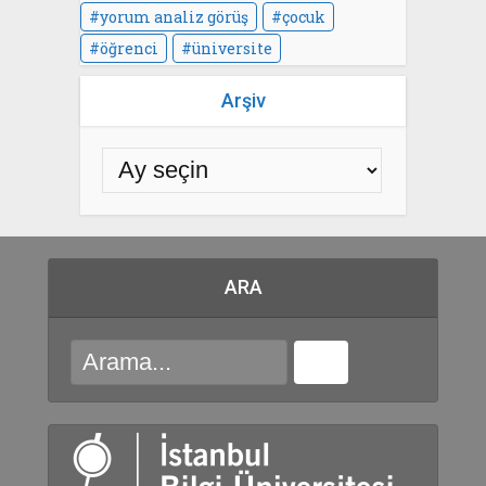
yorum analiz görüş
çocuk
öğrenci
üniversite
Arşiv
ARA