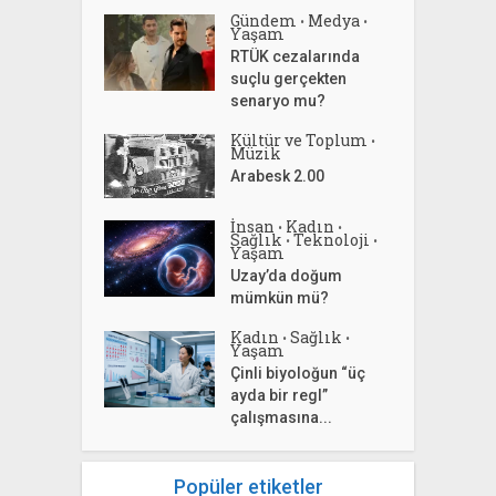
Gündem
Medya
•
•
Yaşam
RTÜK cezalarında
suçlu gerçekten
senaryo mu?
Kültür ve Toplum
•
Müzik
Arabesk 2.00
İnsan
Kadın
•
•
Sağlık
Teknoloji
•
•
Yaşam
Uzay’da doğum
mümkün mü?
Kadın
Sağlık
•
•
Yaşam
Çinli biyoloğun “üç
ayda bir regl”
çalışmasına...
Popüler etiketler