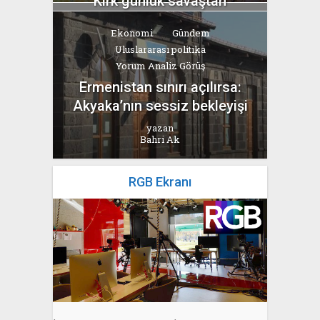
Kırk günlük savaştan
“Hürmüz” pazarlığına
Ekonomi
Gündem
yazan
Uluslararası politika
Bahri Ak
Yorum Analiz Görüş
Ermenistan sınırı açılırsa:
Akyaka’nın sessiz bekleyişi
yazan
Bahri Ak
RGB Ekranı