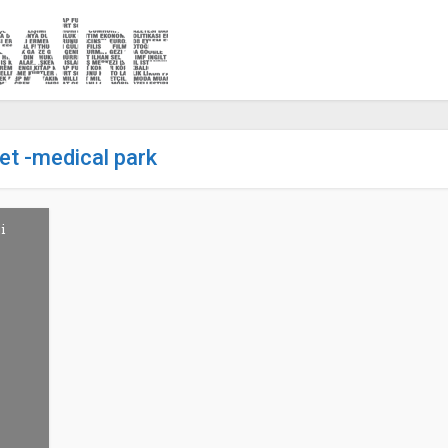
ket -medical park
i