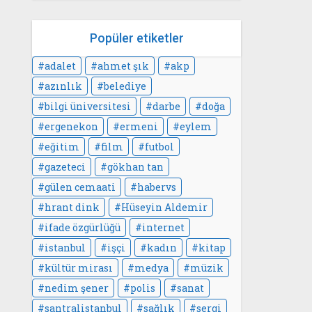
Popüler etiketler
adalet
ahmet şık
akp
azınlık
belediye
bilgi üniversitesi
darbe
doğa
ergenekon
ermeni
eylem
eğitim
film
futbol
gazeteci
gökhan tan
gülen cemaati
habervs
hrant dink
Hüseyin Aldemir
ifade özgürlüğü
internet
istanbul
işçi
kadın
kitap
kültür mirası
medya
müzik
nedim şener
polis
sanat
santralistanbul
sağlık
sergi