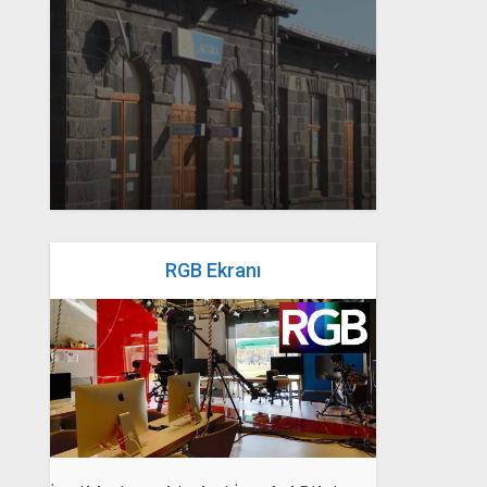
yazan
Bahri Ak
RGB Ekranı