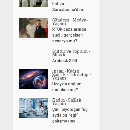
hafıza:
Saraybosna’dan...
Gündem
Medya
•
•
Yaşam
RTÜK cezalarında
suçlu gerçekten
senaryo mu?
Kültür ve Toplum
•
Müzik
Arabesk 2.00
İnsan
Kadın
•
•
Sağlık
Teknoloji
•
•
Yaşam
Uzay’da doğum
mümkün mü?
Kadın
Sağlık
•
•
Yaşam
Çinli biyoloğun “üç
ayda bir regl”
çalışmasına...