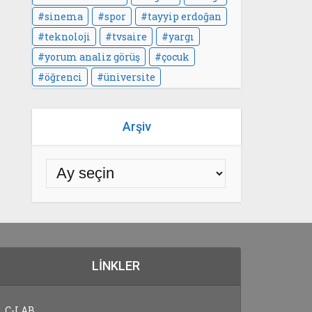
sinema
spor
tayyip erdoğan
teknoloji
tvsaire
yargı
yorum analiz görüş
çocuk
öğrenci
üniversite
Arşiv
LINKLER
C-LAB