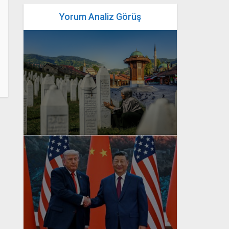
Yorum Analiz Görüş
yazan
Bahri Ak
yazan
Bahri Ak