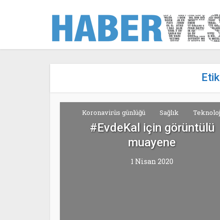
Eti
Koronavirüs günlüğü
Sağlık
Teknoloj
#EvdeKal için görüntülü
muayene
1 Nisan 2020