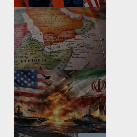
yazan
Bahri Ak
yazan
Bahri Ak