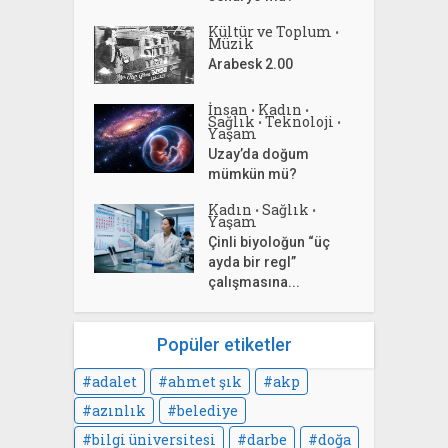
Kültür ve Toplum
•
Müzik
Arabesk 2.00
İnsan
Kadın
•
•
Sağlık
Teknoloji
•
•
Yaşam
Uzay’da doğum
mümkün mü?
Kadın
Sağlık
•
•
Yaşam
Çinli biyoloğun “üç
ayda bir regl”
çalışmasına...
Popüler etiketler
adalet
ahmet şık
akp
azınlık
belediye
bilgi üniversitesi
darbe
doğa