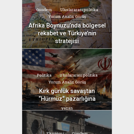
Gündem
Uluslararası politika
Yorum Analiz Görüş
Afrika Boynuzu’nda bölgesel
rekabet ve Türkiye’nin
stratejisi
yazan
Bahri Ak
Politika
Uluslararası politika
Yorum Analiz Görüş
Kırk günlük savaştan
“Hürmüz” pazarlığına
yazan
Bahri Ak
Ekonomi
Gündem