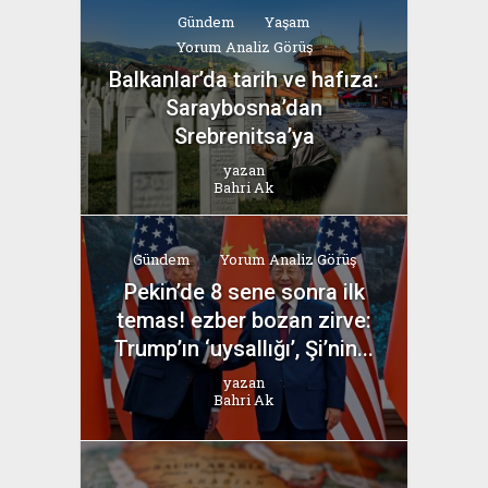
Gündem
Yaşam
Yorum Analiz Görüş
Balkanlar’da tarih ve hafıza:
Saraybosna’dan
Srebrenitsa’ya
yazan
Bahri Ak
Gündem
Yorum Analiz Görüş
Pekin’de 8 sene sonra ilk
temas! ezber bozan zirve:
Trump’ın ‘uysallığı’, Şi’nin...
yazan
Bahri Ak