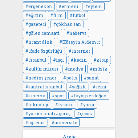
ergenekon
ermeni
eylem
eğitim
film
futbol
gazeteci
gökhan tan
gülen cemaati
habervs
hrant dink
Hüseyin Aldemir
ifade özgürlüğü
internet
istanbul
işçi
kadın
kitap
kültür mirası
medya
müzik
nedim şener
polis
sanat
santralistanbul
sağlık
sergi
sinema
spor
tayyip erdoğan
teknoloji
tvsaire
yargı
yorum analiz görüş
çocuk
öğrenci
üniversite
Arşiv