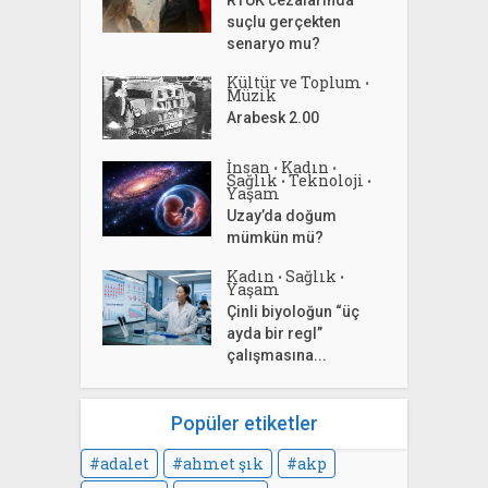
suçlu gerçekten
senaryo mu?
Kültür ve Toplum
•
Müzik
Arabesk 2.00
İnsan
Kadın
•
•
Sağlık
Teknoloji
•
•
Yaşam
Uzay’da doğum
mümkün mü?
Kadın
Sağlık
•
•
Yaşam
Çinli biyoloğun “üç
ayda bir regl”
çalışmasına...
Popüler etiketler
adalet
ahmet şık
akp