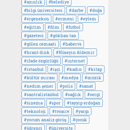
azınlık
belediye
bilgi üniversitesi
darbe
doğa
ergenekon
ermeni
eylem
eğitim
film
futbol
gazeteci
gökhan tan
gülen cemaati
habervs
hrant dink
Hüseyin Aldemir
ifade özgürlüğü
internet
istanbul
işçi
kadın
kitap
kültür mirası
medya
müzik
nedim şener
polis
sanat
santralistanbul
sağlık
sergi
sinema
spor
tayyip erdoğan
teknoloji
tvsaire
yargı
yorum analiz görüş
çocuk
öğrenci
üniversite