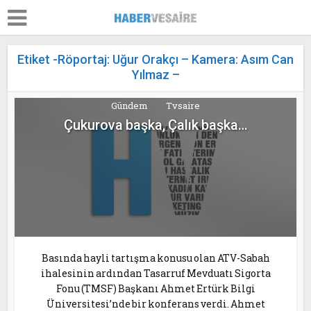
Etiket -Röportaj: Uğur Orakçı – Kamera: Asım Can
Yılmaz –
Gündem
Tvsaire
Çukurova başka, Çalık başka…
Basında hayli tartışma konusu olan ATV-Sabah
ihalesinin ardından Tasarruf Mevduatı Sigorta
Fonu (TMSF) Başkanı Ahmet Ertürk Bilgi
Üniversitesi’nde bir konferans verdi. Ahmet