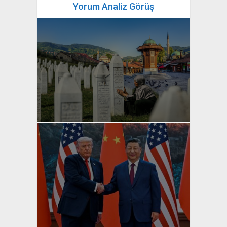
Yorum Analiz Görüş
yazan
Bahri Ak
yazan
Bahri Ak