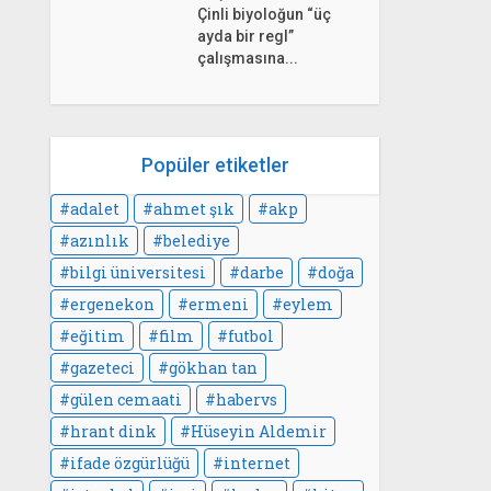
Çinli biyoloğun “üç
ayda bir regl”
çalışmasına...
Popüler etiketler
adalet
ahmet şık
akp
azınlık
belediye
bilgi üniversitesi
darbe
doğa
ergenekon
ermeni
eylem
eğitim
film
futbol
gazeteci
gökhan tan
gülen cemaati
habervs
hrant dink
Hüseyin Aldemir
ifade özgürlüğü
internet