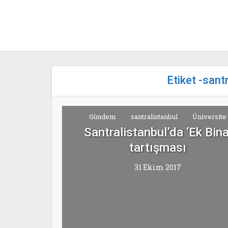
Etiket -san
Gündem
santralistanbul
Üniversite
Santralistanbul’da ‘Ek Bina
tartışması
31 Ekim 2017