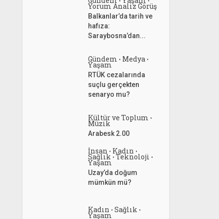
Gündem
Yaşam
•
•
Yorum Analiz Görüş
Balkanlar’da tarih ve
hafıza:
Saraybosna’dan...
Gündem
Medya
•
•
Yaşam
RTÜK cezalarında
suçlu gerçekten
senaryo mu?
Kültür ve Toplum
•
Müzik
Arabesk 2.00
İnsan
Kadın
•
•
Sağlık
Teknoloji
•
•
Yaşam
Uzay’da doğum
mümkün mü?
Kadın
Sağlık
•
•
Yaşam