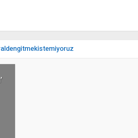
traldengitmekistemiyoruz
’