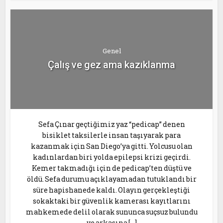
Genel
Çalış ve gez ama kazıklanma
Sefa Çınar geçtiğimiz yaz “pedicap” denen
bisiklet taksilerle insan taşıyarak para
kazanmak için San Diego’ya gitti. Yolcusu olan
kadınlardan biri yolda epilepsi krizi geçirdi.
Kemer takmadığı için de pedicap’ten düştü ve
öldü. Sefa durumu açıklayamadan tutuklandı bir
süre hapishanede kaldı. Olayın gerçekleştiği
sokaktaki bir güvenlik kamerası kayıtlarını
mahkemede delil olarak sununca suçsuz bulundu
ve arkasına […]