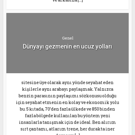
Genel
Dünyayı gezmenin en ucuz yolları
sitesine üye olarak aynı yönde seyahat eden
kişilerle aynı arabayı paylaşmak. Yalnızca
benzin parasının paylaşımı sözkonusu olduğu
için seyahat etmenin en kolay ve ekonomik yolu
bu. 5 kıtada, 70’den fazla ülkede ve 850 binden
fazla bölgede kullanılan bu yöntem yeni
insanlarla tanışmak için de ideal. Ben alırım
sırt çantamı, atlarım trene, her durakta iner