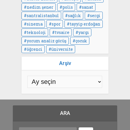
nedim şener
polis
sanat
santralistanbul
sağlık
sergi
sinema
spor
tayyip erdoğan
teknoloji
tvsaire
yargı
yorum analiz görüş
çocuk
öğrenci
üniversite
Arşiv
ARA