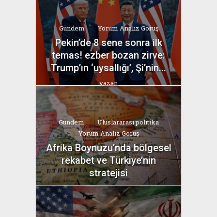
Gündem
Yorum Analiz Görüş
Pekin’de 8 sene sonra ilk
temas! ezber bozan zirve:
Trump’ın ‘uysallığı’, Şi’nin...
yazan
Bahri Ak
Gündem
Uluslararası politika
Yorum Analiz Görüş
Afrika Boynuzu’nda bölgesel
rekabet ve Türkiye’nin
stratejisi
yazan
Bahri Ak