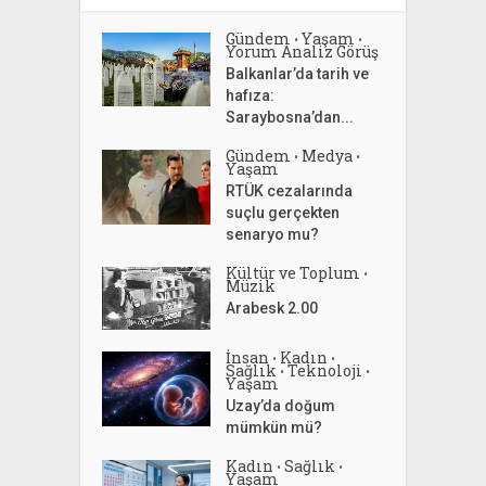
Gündem
Yaşam
•
•
Yorum Analiz Görüş
Balkanlar’da tarih ve
hafıza:
Saraybosna’dan...
Gündem
Medya
•
•
Yaşam
RTÜK cezalarında
suçlu gerçekten
senaryo mu?
Kültür ve Toplum
•
Müzik
Arabesk 2.00
İnsan
Kadın
•
•
Sağlık
Teknoloji
•
•
Yaşam
Uzay’da doğum
mümkün mü?
Kadın
Sağlık
•
•
Yaşam