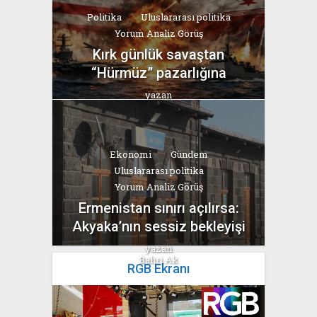
Politika
Uluslararası politika
Yorum Analiz Görüş
Kırk günlük savaştan
“Hürmüz” pazarlığına
yazan
Bahri Ak
Ekonomi
Gündem
Uluslararası politika
Yorum Analiz Görüş
Ermenistan sınırı açılırsa:
Akyaka’nın sessiz bekleyişi
yazan
Bahri Ak
RGB Ekranı