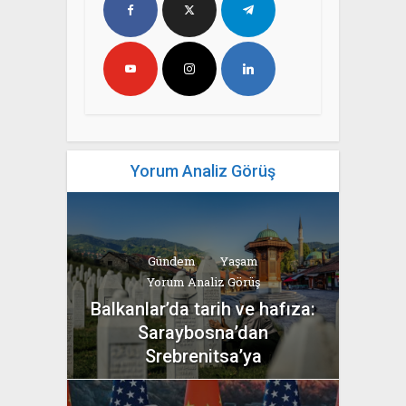
Yorum Analiz Görüş
Gündem
Yaşam
Yorum Analiz Görüş
Balkanlar’da tarih ve hafıza:
Saraybosna’dan
Srebrenitsa’ya
yazan
Bahri Ak