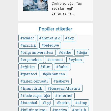
Çinli biyoloğun “üç
ayda bir regl”
çalışmasına...
Popüler etiketler
adalet
ahmet şık
akp
azınlık
belediye
bilgi üniversitesi
darbe
doğa
ergenekon
ermeni
eylem
eğitim
film
futbol
gazeteci
gökhan tan
gülen cemaati
habervs
hrant dink
Hüseyin Aldemir
ifade özgürlüğü
internet
istanbul
işçi
kadın
kitap
kültür mirası
medya
müzik