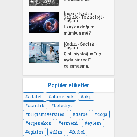
İnsan
Kadın
•
•
Sağlık
Teknoloji
•
•
Yaşam
Uzay’da doğum
mümkün mü?
Kadın
Sağlık
•
•
Yaşam
Çinli biyoloğun “üç
ayda bir regl”
çalışmasına...
Popüler etiketler
adalet
ahmet şık
akp
azınlık
belediye
bilgi üniversitesi
darbe
doğa
ergenekon
ermeni
eylem
eğitim
film
futbol