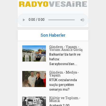
Son Haberler
Gündem
Yaşam
•
•
Yorum Analiz Görüş
Balkanlar’da tarih ve
hafıza:
Saraybosna’dan...
Gündem
Medya
•
•
Yaşam
RTÜK cezalarında
suçlu gerçekten
senaryo mu?
Kültür ve Toplum
•
Müzik
Arabesk 2.00