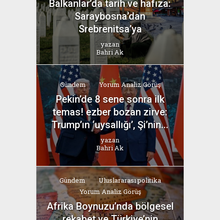
Balkanlar’da tarih ve hafıza:
Saraybosna’dan
Srebrenitsa’ya
yazan
Bahri Ak
Gündem
Yorum Analiz Görüş
Pekin’de 8 sene sonra ilk
temas! ezber bozan zirve:
Trump’ın ‘uysallığı’, Şi’nin...
yazan
Bahri Ak
Gündem
Uluslararası politika
Yorum Analiz Görüş
Afrika Boynuzu’nda bölgesel
rekabet ve Türkiye’nin