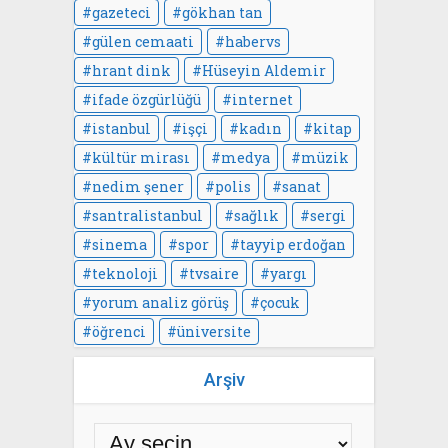
gazeteci
gökhan tan
gülen cemaati
habervs
hrant dink
Hüseyin Aldemir
ifade özgürlüğü
internet
istanbul
işçi
kadın
kitap
kültür mirası
medya
müzik
nedim şener
polis
sanat
santralistanbul
sağlık
sergi
sinema
spor
tayyip erdoğan
teknoloji
tvsaire
yargı
yorum analiz görüş
çocuk
öğrenci
üniversite
Arşiv