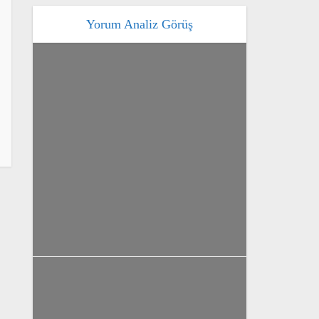
Yorum Analiz Görüş
yazan
Bahri Ak