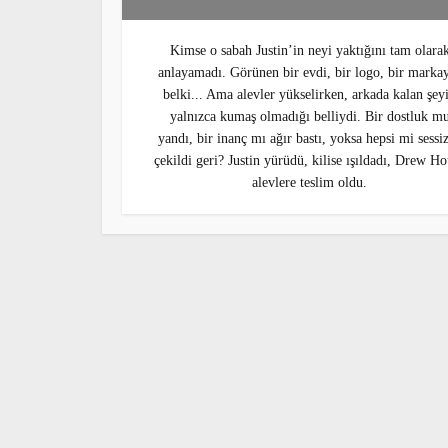
Kimse o sabah Justin’in neyi yaktığını 
olarak anlayamadı. Görünen bir evdi, bi
logo, bir markaydı belki... Ama alevler
yükselirken, arkada kalan şeyin yalnız
kumaş olmadığı belliydi. Bir dostluk 
yandı, bir inanç mı ağır bastı, yoksa hep
mi sessizce çekildi geri? Justin yürüdü
kilise ışıldadı, Drew House alevlere tes
oldu.