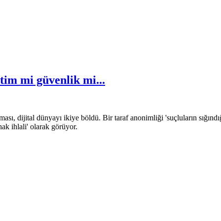
im mi güvenlik mi...
ı, dijital dünyayı ikiye böldü. Bir taraf anonimliği 'suçluların sığındığı b
hak ihlali' olarak görüyor.