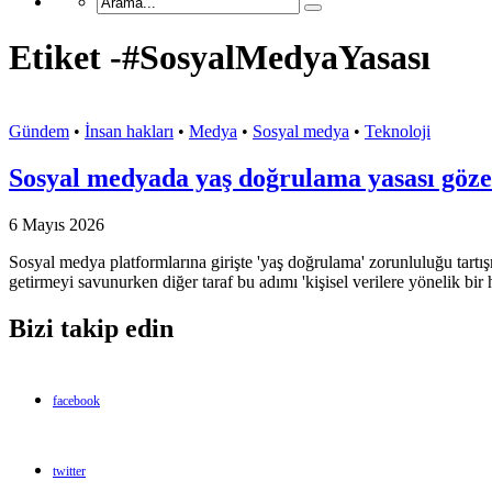
Etiket -#SosyalMedyaYasası
Gündem
•
İnsan hakları
•
Medya
•
Sosyal medya
•
Teknoloji
Sosyal medyada yaş doğrulama yasası gözet
6 Mayıs 2026
Sosyal medya platformlarına girişte 'yaş doğrulama' zorunluluğu tartışmas
getirmeyi savunurken diğer taraf bu adımı 'kişisel verilere yönelik bir 
Bizi takip edin
facebook
twitter