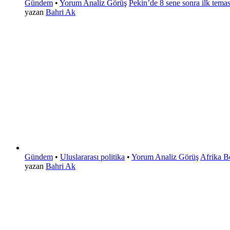
Gündem
•
Yorum Analiz Görüş
Pekin’de 8 sene sonra ilk temas!
yazan
Bahri Ak
Gündem
•
Uluslararası politika
•
Yorum Analiz Görüş
Afrika Bo
yazan
Bahri Ak