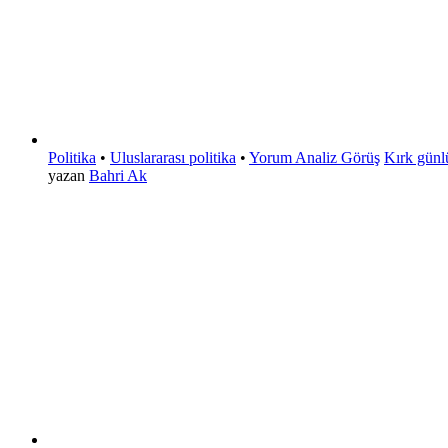
Politika
•
Uluslararası politika
•
Yorum Analiz Görüş
Kırk günl
yazan
Bahri Ak