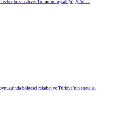
 ezber bozan zirve: Trump’ın ‘uysallığı’, Şi’nin...
ynuzu’nda bölgesel rekabet ve Türkiye’nin stratejisi