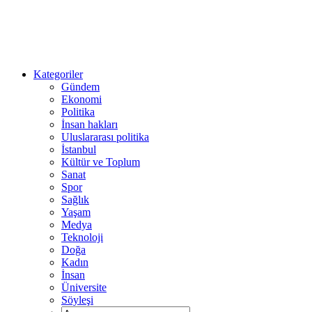
Kategoriler
Gündem
Ekonomi
Politika
İnsan hakları
Uluslararası politika
İstanbul
Kültür ve Toplum
Sanat
Spor
Sağlık
Yaşam
Medya
Teknoloji
Doğa
Kadın
İnsan
Üniversite
Söyleşi