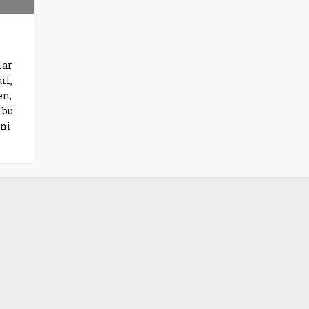
lar
il,
en,
 bu
eni