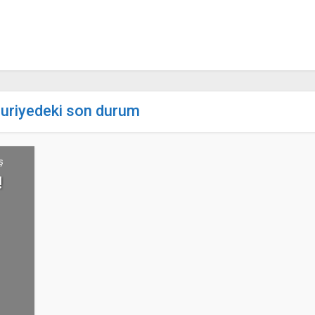
suriyedeki son durum
ş
!