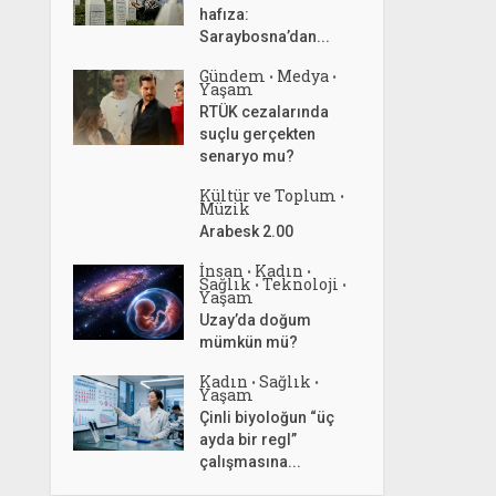
hafıza:
Saraybosna’dan...
Gündem
Medya
•
•
Yaşam
RTÜK cezalarında
suçlu gerçekten
senaryo mu?
Kültür ve Toplum
•
Müzik
Arabesk 2.00
İnsan
Kadın
•
•
Sağlık
Teknoloji
•
•
Yaşam
Uzay’da doğum
mümkün mü?
Kadın
Sağlık
•
•
Yaşam
Çinli biyoloğun “üç
ayda bir regl”
çalışmasına...