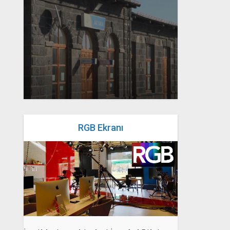
yazan
Bahri Ak
RGB Ekranı