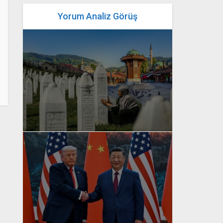
Yorum Analiz Görüş
yazan
Bahri Ak
yazan
Bahri Ak