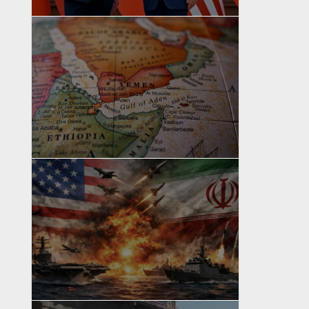
yazan
Bahri Ak
yazan
Bahri Ak