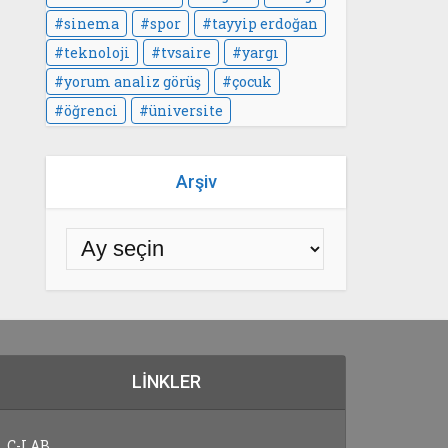
sinema
spor
tayyip erdoğan
teknoloji
tvsaire
yargı
yorum analiz görüş
çocuk
öğrenci
üniversite
Arşiv
LINKLER
C-LAB