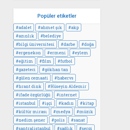
Popüler etiketler
adalet
ahmet şık
akp
azınlık
belediye
bilgi üniversitesi
darbe
doğa
ergenekon
ermeni
eylem
eğitim
film
futbol
gazeteci
gökhan tan
gülen cemaati
habervs
hrant dink
Hüseyin Aldemir
ifade özgürlüğü
internet
istanbul
işçi
kadın
kitap
kültür mirası
medya
müzik
nedim şener
polis
sanat
santralistanbul
sağlık
sergi