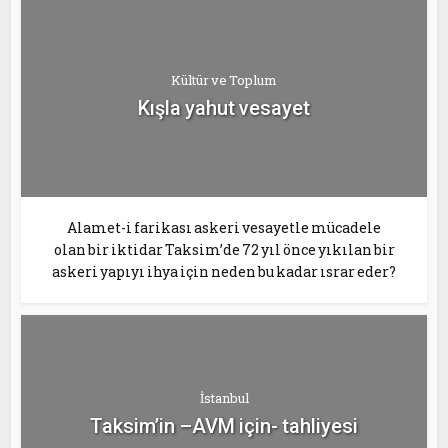
Kültür ve Toplum
Kışla yahut vesayet
Alamet-i farikası askeri vesayetle mücadele
olan bir iktidar Taksim’de 72 yıl önce yıkılan bir
askeri yapıyı ihya için neden bu kadar ısrar eder?
İstanbul
Taksim’in –AVM için- tahliyesi