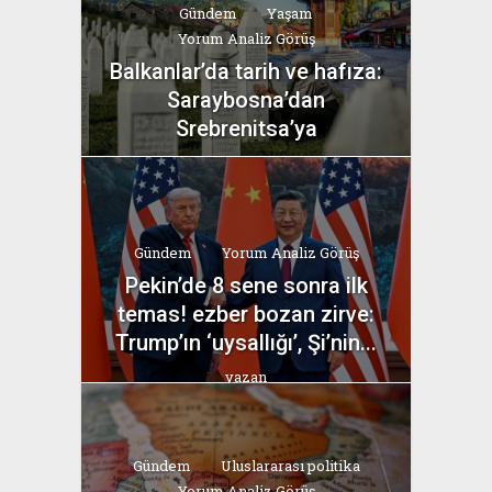
Gündem
Yaşam
Yorum Analiz Görüş
Balkanlar’da tarih ve hafıza:
Saraybosna’dan
Srebrenitsa’ya
yazan
Bahri Ak
Gündem
Yorum Analiz Görüş
Pekin’de 8 sene sonra ilk
temas! ezber bozan zirve:
Trump’ın ‘uysallığı’, Şi’nin...
yazan
Bahri Ak
Gündem
Uluslararası politika
Yorum Analiz Görüş