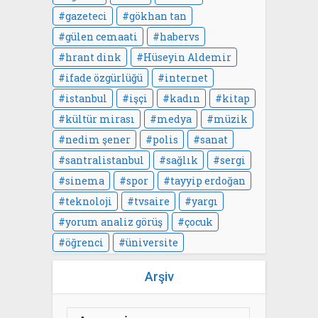
gazeteci
gökhan tan
gülen cemaati
habervs
hrant dink
Hüseyin Aldemir
ifade özgürlüğü
internet
istanbul
işçi
kadın
kitap
kültür mirası
medya
müzik
nedim şener
polis
sanat
santralistanbul
sağlık
sergi
sinema
spor
tayyip erdoğan
teknoloji
tvsaire
yargı
yorum analiz görüş
çocuk
öğrenci
üniversite
Arşiv