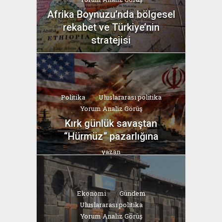
Afrika Boynuzu’nda bölgesel
rekabet ve Türkiye’nin
stratejisi
yazan
Bahri Ak
Politika
Uluslararası politika
Yorum Analiz Görüş
Kırk günlük savaştan
“Hürmüz” pazarlığına
yazan
Bahri Ak
Ekonomi
Gündem
Uluslararası politika
Yorum Analiz Görüş