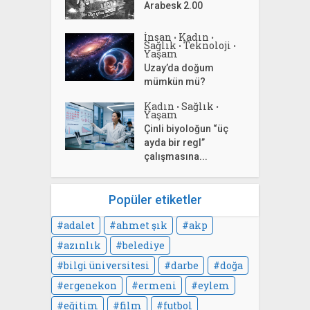
Arabesk 2.00
İnsan
Kadın
•
•
Sağlık
Teknoloji
•
•
Yaşam
Uzay’da doğum
mümkün mü?
Kadın
Sağlık
•
•
Yaşam
Çinli biyoloğun “üç
ayda bir regl”
çalışmasına...
Popüler etiketler
adalet
ahmet şık
akp
azınlık
belediye
bilgi üniversitesi
darbe
doğa
ergenekon
ermeni
eylem
eğitim
film
futbol