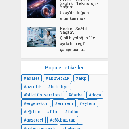
Sağlık
Teknoloji
•
•
Yaşam
Uzay’da doğum
mümkün mü?
Kadın
Sağlık
•
•
Yaşam
Çinli biyoloğun “üç
ayda bir regl”
çalışmasına...
Popüler etiketler
adalet
ahmet şık
akp
azınlık
belediye
bilgi üniversitesi
darbe
doğa
ergenekon
ermeni
eylem
eğitim
film
futbol
gazeteci
gökhan tan
gülen cemaati
habervs