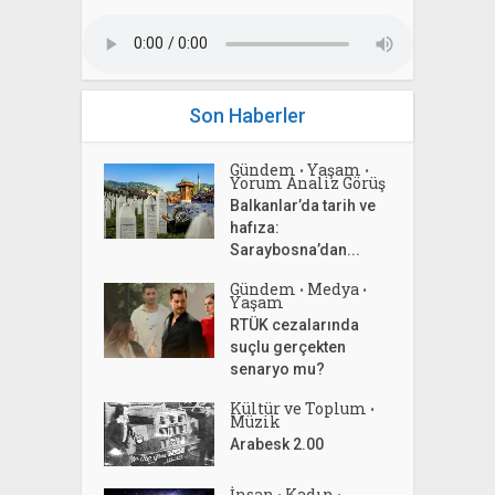
Son Haberler
Gündem
Yaşam
•
•
Yorum Analiz Görüş
Balkanlar’da tarih ve
hafıza:
Saraybosna’dan...
Gündem
Medya
•
•
Yaşam
RTÜK cezalarında
suçlu gerçekten
senaryo mu?
Kültür ve Toplum
•
Müzik
Arabesk 2.00
İnsan
Kadın
•
•