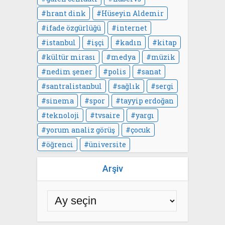
hrant dink
Hüseyin Aldemir
ifade özgürlüğü
internet
istanbul
işçi
kadın
kitap
kültür mirası
medya
müzik
nedim şener
polis
sanat
santralistanbul
sağlık
sergi
sinema
spor
tayyip erdoğan
teknoloji
tvsaire
yargı
yorum analiz görüş
çocuk
öğrenci
üniversite
Arşiv