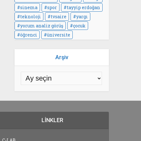
sinema
spor
tayyip erdoğan
teknoloji
tvsaire
yargı
yorum analiz görüş
çocuk
öğrenci
üniversite
Arşiv
LINKLER
C-LAB