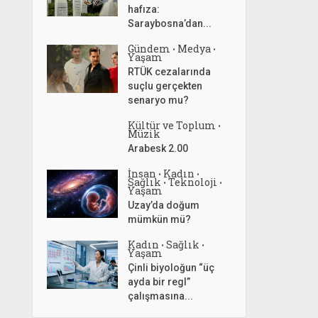
hafıza:
Saraybosna’dan...
Gündem
Medya
•
•
Yaşam
RTÜK cezalarında
suçlu gerçekten
senaryo mu?
Kültür ve Toplum
•
Müzik
Arabesk 2.00
İnsan
Kadın
•
•
Sağlık
Teknoloji
•
•
Yaşam
Uzay’da doğum
mümkün mü?
Kadın
Sağlık
•
•
Yaşam
Çinli biyoloğun “üç
ayda bir regl”
çalışmasına...