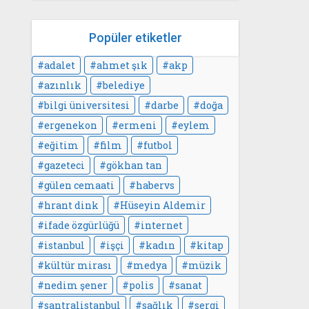
Popüler etiketler
adalet
ahmet şık
akp
azınlık
belediye
bilgi üniversitesi
darbe
doğa
ergenekon
ermeni
eylem
eğitim
film
futbol
gazeteci
gökhan tan
gülen cemaati
habervs
hrant dink
Hüseyin Aldemir
ifade özgürlüğü
internet
istanbul
işçi
kadın
kitap
kültür mirası
medya
müzik
nedim şener
polis
sanat
santralistanbul
sağlık
sergi