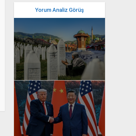
Yorum Analiz Görüş
yazan
Bahri Ak
yazan
Bahri Ak