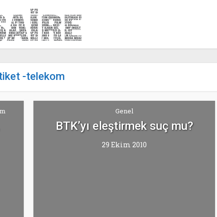
tiket -telekom
am
Genel
BTK’yı eleştirmek suç mu?
29 Ekim 2010