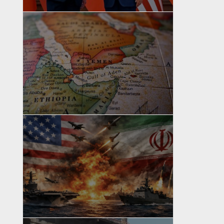
yazan
Bahri Ak
yazan
Bahri Ak