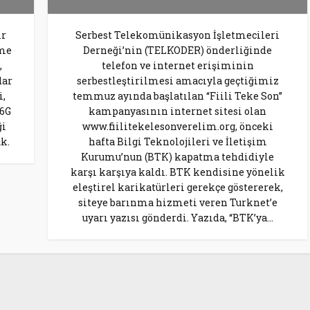
ir
Serbest Telekomünikasyon İşletmecileri
kme
Derneği’nin (TELKODER) önderliğinde
,
telefon ve internet erişiminin
dar
serbestleştirilmesi amacıyla geçtiğimiz
i,
temmuz ayında başlatılan “Fiili Teke Son”
 6G
kampanyasının internet sitesi olan
ği
www.fiilitekelesonverelim.org, önceki
k.
hafta Bilgi Teknolojileri ve İletişim
Kurumu’nun (BTK) kapatma tehdidiyle
karşı karşıya kaldı. BTK kendisine yönelik
eleştirel karikatürleri gerekçe göstererek,
siteye barınma hizmeti veren Turknet’e
uyarı yazısı gönderdi. Yazıda, “BTK’ya...