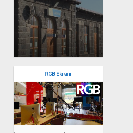
yazan
Bahri Ak
RGB Ekranı