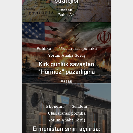
stratejisi
yazan
Bahri Ak
Politika
Uluslararası politika
Yorum Analiz Görüş
Kırk günlük savaştan
“Hürmüz” pazarlığına
yazan
Bahri Ak
Ekonomi
Gündem
Uluslararası politika
Yorum Analiz Görüş
Ermenistan sınırı açılırsa: