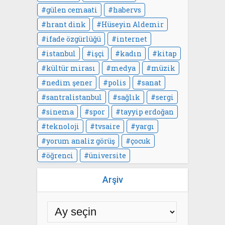
gülen cemaati
habervs
hrant dink
Hüseyin Aldemir
ifade özgürlüğü
internet
istanbul
işçi
kadın
kitap
kültür mirası
medya
müzik
nedim şener
polis
sanat
santralistanbul
sağlık
sergi
sinema
spor
tayyip erdoğan
teknoloji
tvsaire
yargı
yorum analiz görüş
çocuk
öğrenci
üniversite
Arşiv