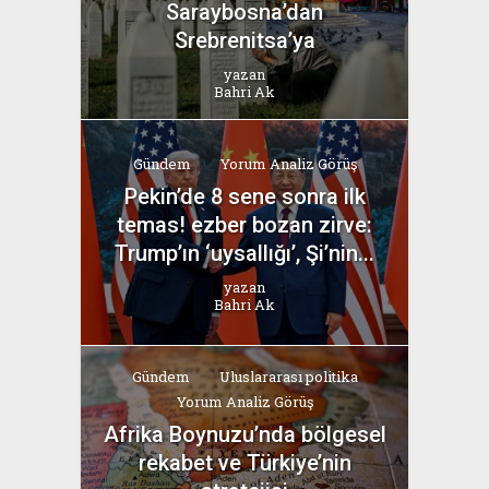
Saraybosna’dan
Srebrenitsa’ya
yazan
Bahri Ak
Gündem
Yorum Analiz Görüş
Pekin’de 8 sene sonra ilk
temas! ezber bozan zirve:
Trump’ın ‘uysallığı’, Şi’nin...
yazan
Bahri Ak
Gündem
Uluslararası politika
Yorum Analiz Görüş
Afrika Boynuzu’nda bölgesel
rekabet ve Türkiye’nin