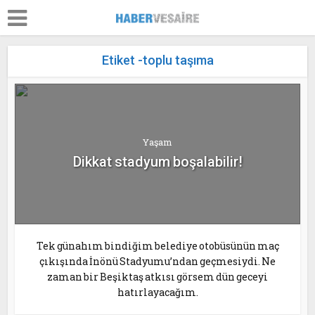
Etiket -toplu taşıma
Yaşam
Dikkat stadyum boşalabilir!
Tek günahım bindiğim belediye otobüsünün maç
çıkışında İnönü Stadyumu’ndan geçmesiydi. Ne
zaman bir Beşiktaş atkısı görsem dün geceyi
hatırlayacağım.