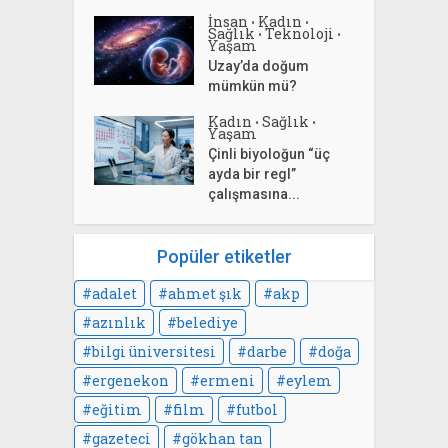
İnsan
Kadın
•
•
Sağlık
Teknoloji
•
•
Yaşam
Uzay’da doğum
mümkün mü?
Kadın
Sağlık
•
•
Yaşam
Çinli biyoloğun “üç
ayda bir regl”
çalışmasına...
Popüler etiketler
adalet
ahmet şık
akp
azınlık
belediye
bilgi üniversitesi
darbe
doğa
ergenekon
ermeni
eylem
eğitim
film
futbol
gazeteci
gökhan tan