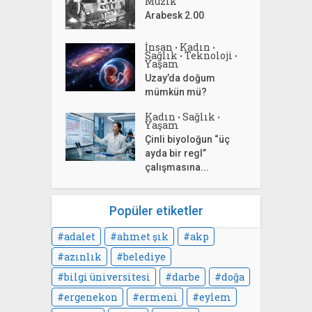
Müzik
Arabesk 2.00
İnsan
Kadın
•
•
Sağlık
Teknoloji
•
•
Yaşam
Uzay’da doğum
mümkün mü?
Kadın
Sağlık
•
•
Yaşam
Çinli biyoloğun “üç
ayda bir regl”
çalışmasına...
Popüler etiketler
adalet
ahmet şık
akp
azınlık
belediye
bilgi üniversitesi
darbe
doğa
ergenekon
ermeni
eylem