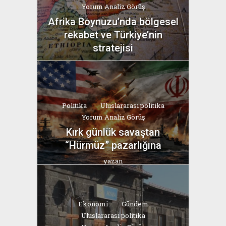
Yorum Analiz Görüş
Afrika Boynuzu’nda bölgesel
rekabet ve Türkiye’nin
stratejisi
yazan
Bahri Ak
Politika
Uluslararası politika
Yorum Analiz Görüş
Kırk günlük savaştan
“Hürmüz” pazarlığına
yazan
Bahri Ak
Ekonomi
Gündem
Uluslararası politika