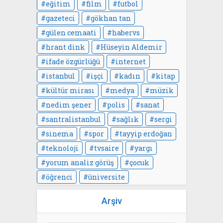
eğitim
film
futbol
gazeteci
gökhan tan
gülen cemaati
habervs
hrant dink
Hüseyin Aldemir
ifade özgürlüğü
internet
istanbul
işçi
kadın
kitap
kültür mirası
medya
müzik
nedim şener
polis
sanat
santralistanbul
sağlık
sergi
sinema
spor
tayyip erdoğan
teknoloji
tvsaire
yargı
yorum analiz görüş
çocuk
öğrenci
üniversite
Arşiv