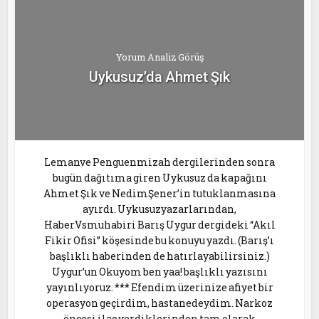
Yorum Analiz Görüş
Uykusuz’da Ahmet Şık
Lemanve Penguenmizah dergilerinden sonra
bugün dağıtıma giren Uykusuz da kapağını
Ahmet Şık ve NedimŞener’in tutuklanmasına
ayırdı. Uykusuzyazarlarından,
HaberVsmuhabiri Barış Uygur dergideki “Akıl
Fikir Ofisi” köşesinde bu konuyu yazdı. (Barış’ı
başlıklı haberinden de hatırlayabilirsiniz.)
Uygur’un Okuyom ben yaa! başlıklı yazısını
yayınlıyoruz. *** Efendim üzerinize afiyet bir
operasyon geçirdim, hastanedeydim. Narkoz
öncesi ilaç verdiklerinden tam olarak