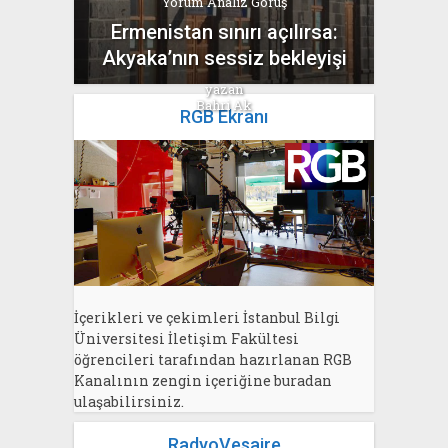
Yorum Analiz Görüş
Ermenistan sınırı açılırsa:
Akyaka’nın sessiz bekleyişi
yazan
Bahri Ak
RGB Ekranı
İçerikleri ve çekimleri İstanbul Bilgi
Üniversitesi İletişim Fakültesi
öğrencileri tarafından hazırlanan RGB
Kanalının zengin içeriğine buradan
ulaşabilirsiniz.
RadyoVesaire