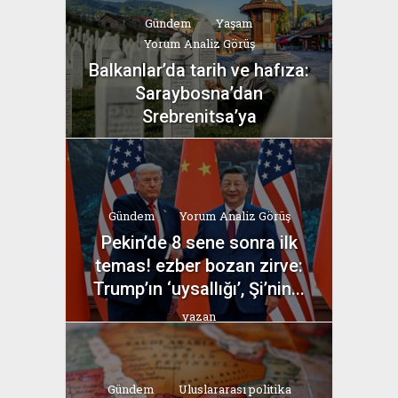
Gündem
Yaşam
Yorum Analiz Görüş
Balkanlar’da tarih ve hafıza:
Saraybosna’dan
Srebrenitsa’ya
yazan
Bahri Ak
Gündem
Yorum Analiz Görüş
Pekin’de 8 sene sonra ilk
temas! ezber bozan zirve:
Trump’ın ‘uysallığı’, Şi’nin...
yazan
Bahri Ak
Gündem
Uluslararası politika