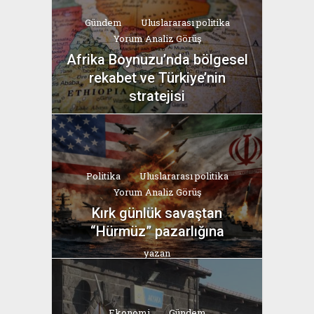
Gündem
Uluslararası politika
Yorum Analiz Görüş
Afrika Boynuzu’nda bölgesel
rekabet ve Türkiye’nin
stratejisi
yazan
Bahri Ak
Politika
Uluslararası politika
Yorum Analiz Görüş
Kırk günlük savaştan
“Hürmüz” pazarlığına
yazan
Bahri Ak
Ekonomi
Gündem