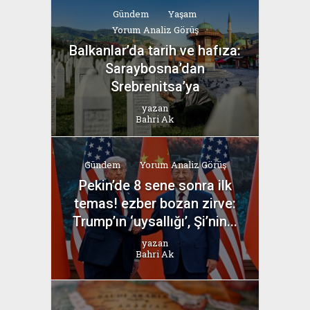
Gündem
Yaşam
Yorum Analiz Görüş
Balkanlar’da tarih ve hafıza:
Saraybosna’dan
Srebrenitsa’ya
yazan
Bahri Ak
Gündem
Yorum Analiz Görüş
Pekin’de 8 sene sonra ilk
temas! ezber bozan zirve:
Trump’ın ‘uysallığı’, Şi’nin...
yazan
Bahri Ak