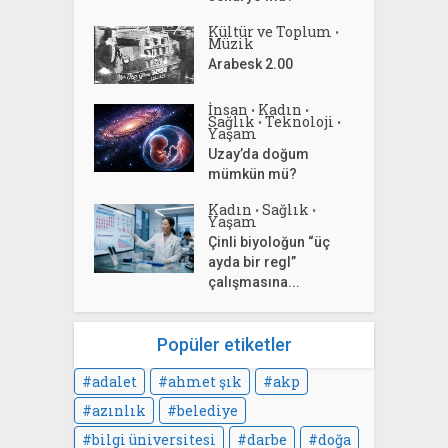
Kültür ve Toplum
•
Müzik
Arabesk 2.00
İnsan
Kadın
•
•
Sağlık
Teknoloji
•
•
Yaşam
Uzay’da doğum
mümkün mü?
Kadın
Sağlık
•
•
Yaşam
Çinli biyoloğun “üç
ayda bir regl”
çalışmasına...
Popüler etiketler
adalet
ahmet şık
akp
azınlık
belediye
bilgi üniversitesi
darbe
doğa