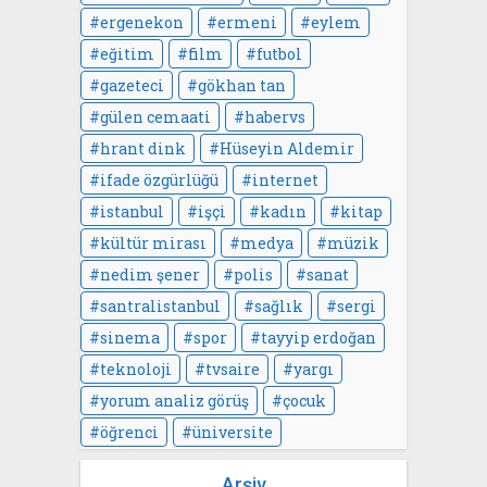
ergenekon
ermeni
eylem
eğitim
film
futbol
gazeteci
gökhan tan
gülen cemaati
habervs
hrant dink
Hüseyin Aldemir
ifade özgürlüğü
internet
istanbul
işçi
kadın
kitap
kültür mirası
medya
müzik
nedim şener
polis
sanat
santralistanbul
sağlık
sergi
sinema
spor
tayyip erdoğan
teknoloji
tvsaire
yargı
yorum analiz görüş
çocuk
öğrenci
üniversite
Arşiv