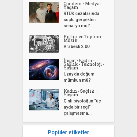
Gündem
Medya
•
•
Yaşam
RTÜK cezalarında
suçlu gerçekten
senaryo mu?
Kültür ve Toplum
•
Müzik
Arabesk 2.00
İnsan
Kadın
•
•
Sağlık
Teknoloji
•
•
Yaşam
Uzay’da doğum
mümkün mü?
Kadın
Sağlık
•
•
Yaşam
Çinli biyoloğun “üç
ayda bir regl”
çalışmasına...
Popüler etiketler