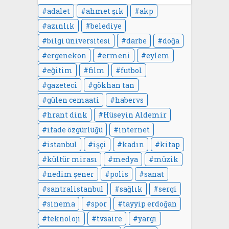
adalet
ahmet şık
akp
azınlık
belediye
bilgi üniversitesi
darbe
doğa
ergenekon
ermeni
eylem
eğitim
film
futbol
gazeteci
gökhan tan
gülen cemaati
habervs
hrant dink
Hüseyin Aldemir
ifade özgürlüğü
internet
istanbul
işçi
kadın
kitap
kültür mirası
medya
müzik
nedim şener
polis
sanat
santralistanbul
sağlık
sergi
sinema
spor
tayyip erdoğan
teknoloji
tvsaire
yargı