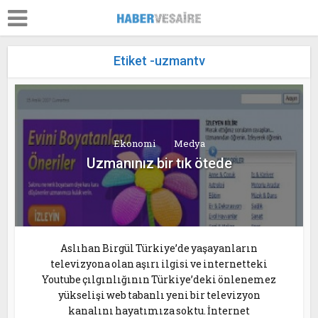
Etiket -uzmantv
Ekonomi
Medya
Uzmanınız bir tık ötede
Aslıhan Birgül Türkiye’de yaşayanların
televizyona olan aşırı ilgisi ve internetteki
Youtube çılgınlığının Türkiye’deki önlenemez
yükselişi web tabanlı yeni bir televizyon
kanalını hayatımıza soktu. İnternet