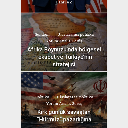
Bahri Ak
Gündem
Uluslararası politika
Yorum Analiz Görüş
Afrika Boynuzu’nda bölgesel
rekabet ve Türkiye’nin
stratejisi
yazan
Bahri Ak
Politika
Uluslararası politika
Yorum Analiz Görüş
Kırk günlük savaştan
“Hürmüz” pazarlığına