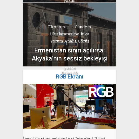
yazan
Bahri Ak
Ekonomi
Gündem
Uluslararası politika
Yorum Analiz Görüş
Ermenistan sınırı açılırsa:
Akyaka’nın sessiz bekleyişi
yazan
Bahri Ak
RGB Ekranı
İçerikleri ve çekimleri İstanbul Bilgi