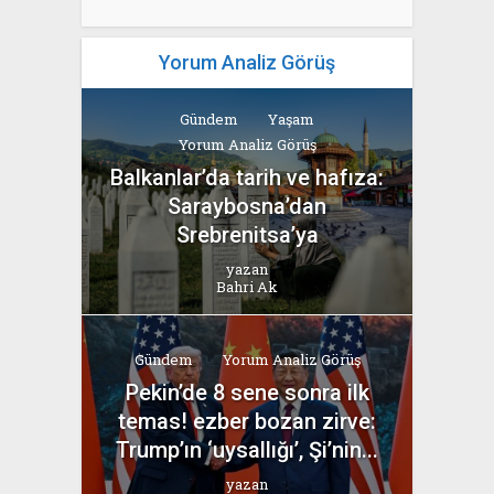
Yorum Analiz Görüş
Gündem
Yaşam
Yorum Analiz Görüş
Balkanlar’da tarih ve hafıza:
Saraybosna’dan
Srebrenitsa’ya
yazan
Bahri Ak
Gündem
Yorum Analiz Görüş
Pekin’de 8 sene sonra ilk
temas! ezber bozan zirve:
Trump’ın ‘uysallığı’, Şi’nin...
yazan