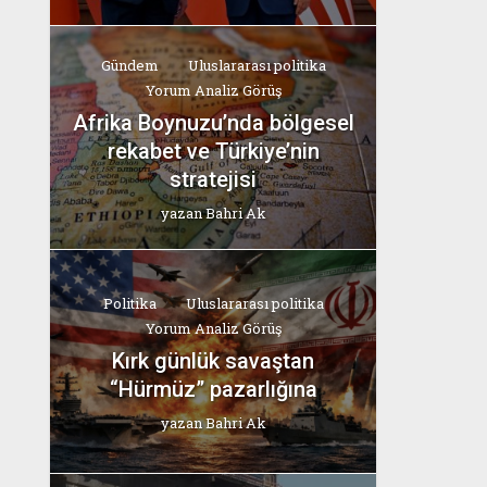
Gündem
Uluslararası politika
Yorum Analiz Görüş
Afrika Boynuzu’nda bölgesel
rekabet ve Türkiye’nin
stratejisi
yazan
Bahri Ak
Politika
Uluslararası politika
Yorum Analiz Görüş
Kırk günlük savaştan
“Hürmüz” pazarlığına
yazan
Bahri Ak