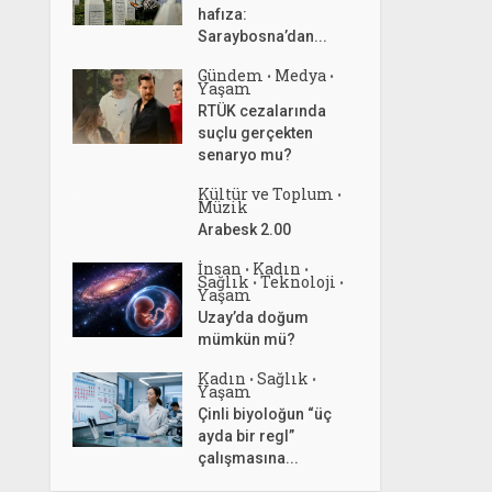
hafıza:
Saraybosna’dan...
Gündem
Medya
•
•
Yaşam
RTÜK cezalarında
suçlu gerçekten
senaryo mu?
Kültür ve Toplum
•
Müzik
Arabesk 2.00
İnsan
Kadın
•
•
Sağlık
Teknoloji
•
•
Yaşam
Uzay’da doğum
mümkün mü?
Kadın
Sağlık
•
•
Yaşam
Çinli biyoloğun “üç
ayda bir regl”
çalışmasına...