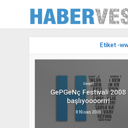
Etiket -w
Genel
GePGeNç Festivali 2008
başlıyoooorrr!
8 Nisan 2008