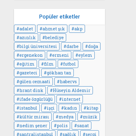
Popüler etiketler
adalet
ahmet şık
akp
azınlık
belediye
bilgi üniversitesi
darbe
doğa
ergenekon
ermeni
eylem
eğitim
film
futbol
gazeteci
gökhan tan
gülen cemaati
habervs
hrant dink
Hüseyin Aldemir
ifade özgürlüğü
internet
istanbul
işçi
kadın
kitap
kültür mirası
medya
müzik
nedim şener
polis
sanat
santralistanbul
sağlık
sergi