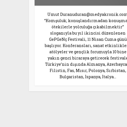
Umut Duranuduran@medyakronik.co
“Komşuluk; konuşlandırmadan konuşma
ötekilerle yolculuğa çıkabilmektir”
sloganıyla bu yıl ikincisi düzenlenen
GePGeNç Festivali, 11 Nisan Cuma günü
başlıyor. Konferansları, sanat etkinlikler
atölyeler ve gençlik forumuyla 10 bine
yakın genci biraraya getirecek festival
Türkiye’nin dışında Almanya, Azerbayca
Filistin, Fas, Mısır, Polonya, Sırbistan,
Bulgaristan, İspanya, İtalya...