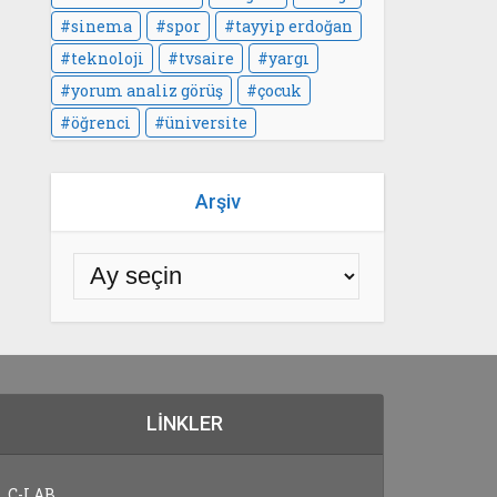
sinema
spor
tayyip erdoğan
teknoloji
tvsaire
yargı
yorum analiz görüş
çocuk
öğrenci
üniversite
Arşiv
LINKLER
C-LAB