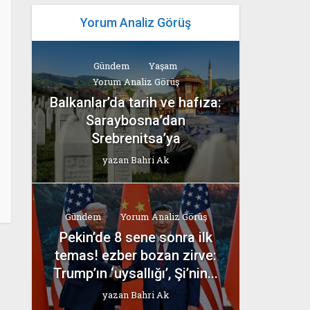
Yorum Analiz Görüş
Gündem
Yaşam
Yorum Analiz Görüş
Balkanlar’da tarih ve hafıza:
Saraybosna’dan
Srebrenitsa’ya
yazan
Bahri Ak
Gündem
Yorum Analiz Görüş
Pekin’de 8 sene sonra ilk
temas! ezber bozan zirve:
Trump’ın ‘uysallığı’, Şi’nin...
yazan
Bahri Ak