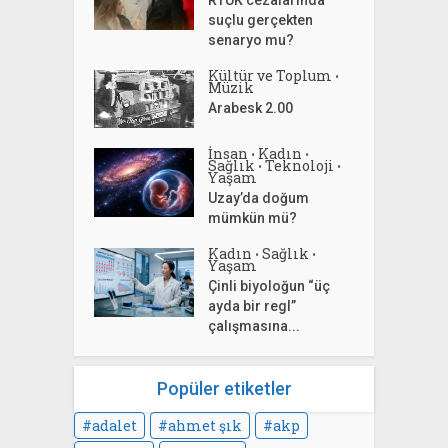
suçlu gerçekten
senaryo mu?
Kültür ve Toplum
•
Müzik
Arabesk 2.00
İnsan
Kadın
•
•
Sağlık
Teknoloji
•
•
Yaşam
Uzay’da doğum
mümkün mü?
Kadın
Sağlık
•
•
Yaşam
Çinli biyoloğun “üç
ayda bir regl”
çalışmasına...
Popüler etiketler
adalet
ahmet şık
akp