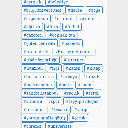
azınlık
belediye
bilgi üniversitesi
darbe
doğa
ergenekon
ermeni
eylem
eğitim
film
futbol
gazeteci
gökhan tan
gülen cemaati
habervs
hrant dink
Hüseyin Aldemir
ifade özgürlüğü
internet
istanbul
işçi
kadın
kitap
kültür mirası
medya
müzik
nedim şener
polis
sanat
santralistanbul
sağlık
sergi
sinema
spor
tayyip erdoğan
teknoloji
tvsaire
yargı
yorum analiz görüş
çocuk
öğrenci
üniversite