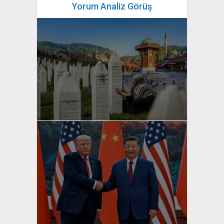
Yorum Analiz Görüş
yazan
Bahri Ak
yazan
Bahri Ak