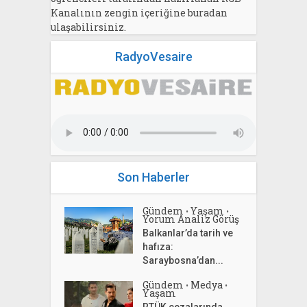
Kanalının zengin içeriğine buradan
ulaşabilirsiniz.
RadyoVesaire
Son Haberler
Gündem
Yaşam
•
•
Yorum Analiz Görüş
Balkanlar’da tarih ve
hafıza:
Saraybosna’dan...
Gündem
Medya
•
•
Yaşam
RTÜK cezalarında