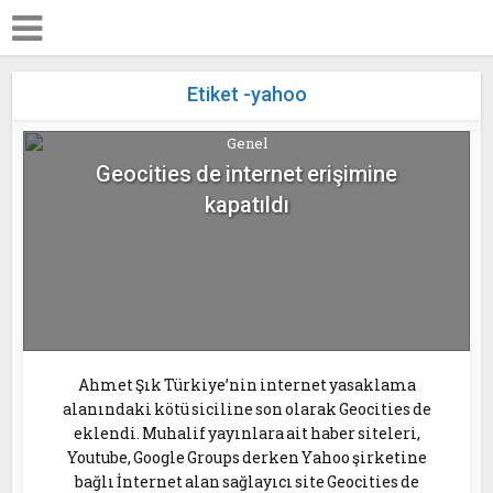
Etiket -yahoo
Genel
Geocities de internet erişimine
kapatıldı
Ahmet Şık Türkiye’nin internet yasaklama
alanındaki kötü siciline son olarak Geocities de
eklendi. Muhalif yayınlara ait haber siteleri,
Youtube, Google Groups derken Yahoo şirketine
bağlı İnternet alan sağlayıcı site Geocities de