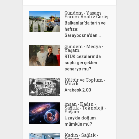
Gündem
Yaşam
•
•
Yorum Analiz Görüş
Balkanlar’da tarih ve
hafıza:
Saraybosna’dan...
Gündem
Medya
•
•
Yaşam
RTÜK cezalarında
suçlu gerçekten
senaryo mu?
Kültür ve Toplum
•
Müzik
Arabesk 2.00
İnsan
Kadın
•
•
Sağlık
Teknoloji
•
•
Yaşam
Uzay’da doğum
mümkün mü?
Kadın
Sağlık
•
•
Yaşam