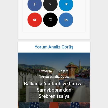
Yorum Analiz Görüş
Gündem
Yaşam
Yorum Analiz Görüş
Balkanlar’da tarih ve hafıza:
Saraybosna’dan
Srebrenitsa’ya
yazan
Bahri Ak