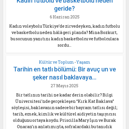
Kadın futbolu ve basketbolu neden
geride?
6 Haziran 2025
Kadın voleybolu Türkiye’de zirvedeyken, kadın futbolu
ve basketbolu neden hâlâ geri planda? Mina Bozkurt,
bu sorunun yanıtını kadın basketbolcu ve futbolculara
sordu...
Kültür ve Toplum
Yaşam
•
Tarihin en tatlı bölümü: Bir avuç un ve
şeker nasıl baklavaya...
27 Mayıs 2025
Bir tatlının tarihi ne kadar derin olabilir? Bilgi
Üniversitesi’nde gerçekleşen “Kırk Kat Baklava”
söyleşisi, baklavanın sadece bir bayram tatlısı değil;
tarih, emek, kimlik ve kültürel aidiyetin taşıyıcısı
olduğunu ortaya koydu. Priscilla Mary Işın ve Burak
Onaran’ın anlatımıyla, sofralardaki bu tanıdık