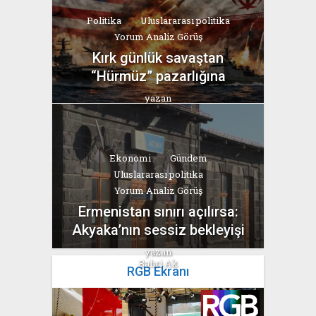
Politika
Uluslararası politika
Yorum Analiz Görüş
Kırk günlük savaştan
“Hürmüz” pazarlığına
yazan
Bahri Ak
Ekonomi
Gündem
Uluslararası politika
Yorum Analiz Görüş
Ermenistan sınırı açılırsa:
Akyaka’nın sessiz bekleyişi
yazan
Bahri Ak
RGB Ekranı