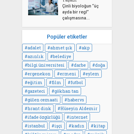
Çinli biyoloğun “üç
ayda bir regl”
çalışmasına...
Popüler etiketler
adalet
ahmet şık
akp
azınlık
belediye
bilgi üniversitesi
darbe
doğa
ergenekon
ermeni
eylem
eğitim
film
futbol
gazeteci
gökhan tan
gülen cemaati
habervs
hrant dink
Hüseyin Aldemir
ifade özgürlüğü
internet
istanbul
işçi
kadın
kitap