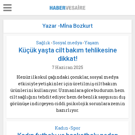
Yazar -Mİna Bozkurt
Sağlık
Sosyal medya
Yaşam
•
•
Küçük yaşta cilt bakım tehlikesine
dikkat!
7 Haziran 2025
Henüz ilkokul çağındaki çocuklar, sosyal medya
etkisiyle yetişkinler için üretilmiş cilt bakım
ürünlerini kullanıyor. Uzmanlara göre bu durum hem
cilt sağlığını tehdit ediyor hem de benlik saygısını dış
görünüşe indirgeyen ciddi psikolojik sorunlara zemin
hazırlıyor.
Kadın
Spor
•