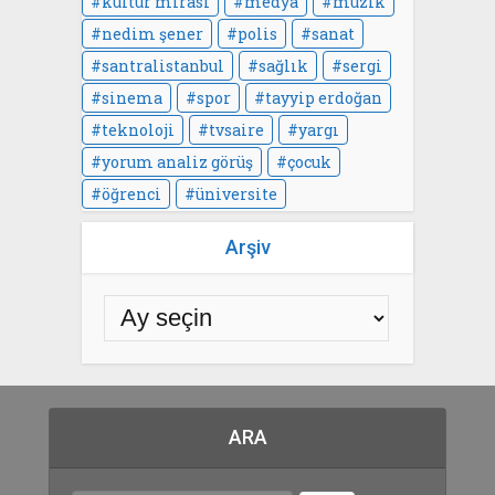
kültür mirası
medya
müzik
nedim şener
polis
sanat
santralistanbul
sağlık
sergi
sinema
spor
tayyip erdoğan
teknoloji
tvsaire
yargı
yorum analiz görüş
çocuk
öğrenci
üniversite
Arşiv
ARA