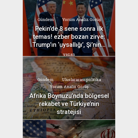
Gündem
Yorum Analiz Görüş
Pekin’de 8 sene sonra ilk
temas! ezber bozan zirve:
Trump’ın ‘uysallığı’, Şi’nin...
yazan
Bahri Ak
Gündem
Uluslararası politika
Yorum Analiz Görüş
Afrika Boynuzu’nda bölgesel
rekabet ve Türkiye’nin
stratejisi
yazan
Bahri Ak