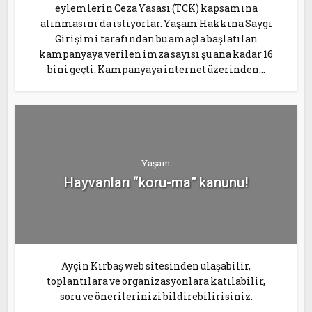
eylemlerin Ceza Yasası (TCK) kapsamına
alınmasını da istiyorlar. Yaşam Hakkına Saygı
Girişimi tarafından bu amaçla başlatılan
kampanyaya verilen imza sayısı şu ana kadar 16
bini geçti. Kampanyaya internet üzerinden...
Yaşam
Hayvanları “koru-ma” kanunu!
Ayçin Kırbaş web sitesinden ulaşabilir,
toplantılara ve organizasyonlara katılabilir,
soru ve önerilerinizi bildirebilirisiniz.