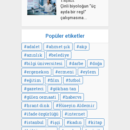
Yaşam
Çinli biyoloğun “üç
ayda bir regl”
çalışmasına...
Popüler etiketler
adalet
ahmet şık
akp
azınlık
belediye
bilgi üniversitesi
darbe
doğa
ergenekon
ermeni
eylem
eğitim
film
futbol
gazeteci
gökhan tan
gülen cemaati
habervs
hrant dink
Hüseyin Aldemir
ifade özgürlüğü
internet
istanbul
işçi
kadın
kitap