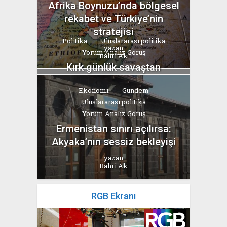
Afrika Boynuzu’nda bölgesel
rekabet ve Türkiye’nin
stratejisi
Politika
Uluslararası politika
yazan
Yorum Analiz Görüş
Bahri Ak
Kırk günlük savaştan
“Hürmüz” pazarlığına
Ekonomi
Gündem
yazan
Uluslararası politika
Bahri Ak
Yorum Analiz Görüş
Ermenistan sınırı açılırsa:
Akyaka’nın sessiz bekleyişi
yazan
Bahri Ak
RGB Ekranı