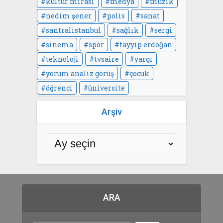
kültür mirası
medya
müzik
nedim şener
polis
sanat
santralistanbul
sağlık
sergi
sinema
spor
tayyip erdoğan
teknoloji
tvsaire
yargı
yorum analiz görüş
çocuk
öğrenci
üniversite
Arşiv
ARA