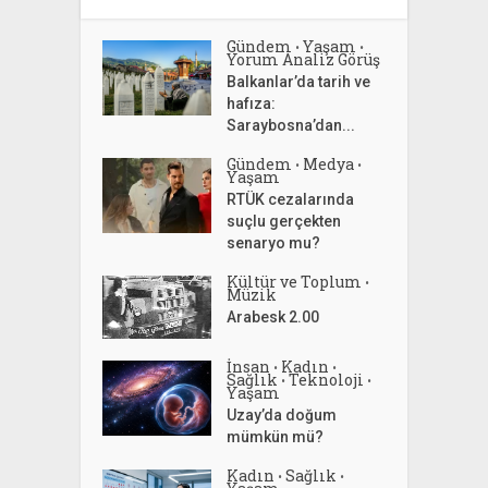
Gündem
Yaşam
•
•
Yorum Analiz Görüş
Balkanlar’da tarih ve
hafıza:
Saraybosna’dan...
Gündem
Medya
•
•
Yaşam
RTÜK cezalarında
suçlu gerçekten
senaryo mu?
Kültür ve Toplum
•
Müzik
Arabesk 2.00
İnsan
Kadın
•
•
Sağlık
Teknoloji
•
•
Yaşam
Uzay’da doğum
mümkün mü?
Kadın
Sağlık
•
•