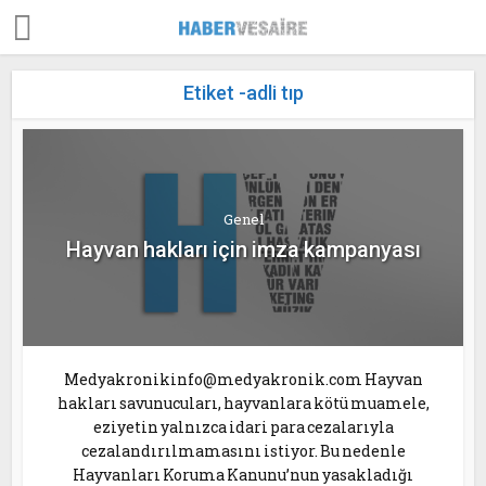
Etiket -adli tıp
Genel
Hayvan hakları için imza kampanyası
Medyakronikinfo@medyakronik.com Hayvan
hakları savunucuları, hayvanlara kötü muamele,
eziyetin yalnızca idari para cezalarıyla
cezalandırılmamasını istiyor. Bu nedenle
Hayvanları Koruma Kanunu’nun yasakladığı