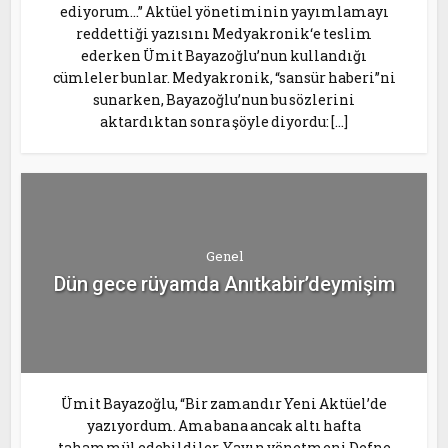
ediyorum…” Aktüel yönetiminin yayımlamayı
reddettiği yazısını Medyakronik‘e teslim
ederken Ümit Bayazoğlu’nun kullandığı
cümleler bunlar. Medyakronik, “sansür haberi”ni
sunarken, Bayazoğlu’nun bu sözlerini
aktardıktan sonra şöyle diyordu: […]
Genel
Dün gece rüyamda Anıtkabir’deymişim
Ümit Bayazoğlu, “Bir zamandır Yeni Aktüel’de
yazıyordum. Ama bana ancak altı hafta
tahammül edebildiler. Yayın yönetmeni Defne