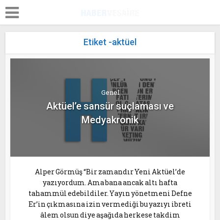
Etiket -aktüel
Genel
Aktüel’e sansür suçlaması ve
Medyakronik
Alper Görmüş “Bir zamandır Yeni Aktüel’de
yazıyordum. Ama bana ancak altı hafta
tahammül edebildiler. Yayın yönetmeni Defne
Er’in çıkmasına izin vermediği bu yazıyı ibreti
âlem olsun diye aşağıda herkese takdim