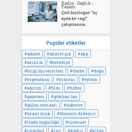
Kadın
Sağlık
•
•
Yaşam
Çinli biyoloğun “üç
ayda bir regl”
çalışmasına...
Popüler etiketler
adalet
ahmet şık
akp
azınlık
belediye
bilgi üniversitesi
darbe
doğa
ergenekon
ermeni
eylem
eğitim
film
futbol
gazeteci
gökhan tan
gülen cemaati
habervs
hrant dink
Hüseyin Aldemir
ifade özgürlüğü
internet
istanbul
işçi
kadın
kitap