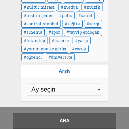
kültür mirası
medya
müzik
nedim şener
polis
sanat
santralistanbul
sağlık
sergi
sinema
spor
tayyip erdoğan
teknoloji
tvsaire
yargı
yorum analiz görüş
çocuk
öğrenci
üniversite
Arşiv
ARA