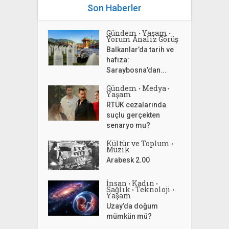
Son Haberler
Gündem
Yaşam
•
•
Yorum Analiz Görüş
Balkanlar’da tarih ve
hafıza:
Saraybosna’dan...
Gündem
Medya
•
•
Yaşam
RTÜK cezalarında
suçlu gerçekten
senaryo mu?
Kültür ve Toplum
•
Müzik
Arabesk 2.00
İnsan
Kadın
•
•
Sağlık
Teknoloji
•
•
Yaşam
Uzay’da doğum
mümkün mü?