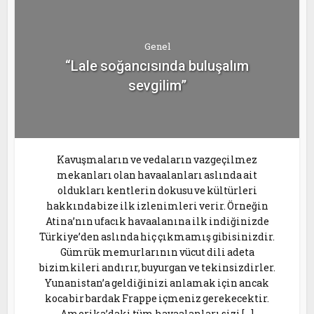
Genel
“Lale soğancısında buluşalım
sevgilim”
Kavuşmaların ve vedaların vazgeçilmez
mekanları olan havaalanları aslında ait
oldukları kentlerin dokusu ve kültürleri
hakkında bize ilk izlenimleri verir. Örneğin
Atina’nın ufacık havaalanına ilk indiğinizde
Türkiye’den aslında hiç çıkmamış gibisinizdir.
Gümrük memurlarının vücut dili adeta
bizimkileri andırır, buyurgan ve tekinsizdirler.
Yunanistan’a geldiğinizi anlamak için ancak
koca bir bardak Frappe içmeniz gerekecektir.
Amerika’daki tüm havaalanları sizi […]