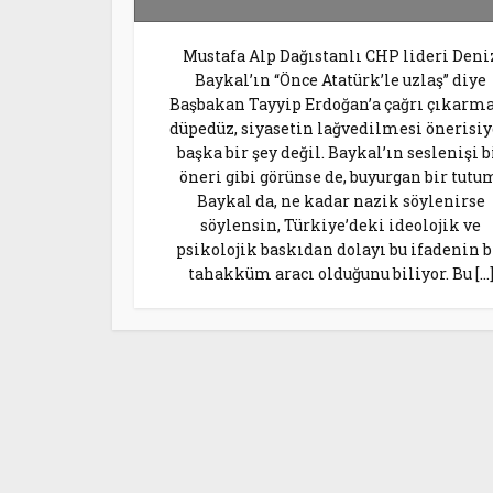
Mustafa Alp Dağıstanlı CHP lideri Deni
Baykal’ın “Önce Atatürk’le uzlaş” diye
Başbakan Tayyip Erdoğan’a çağrı çıkarma
düpedüz, siyasetin lağvedilmesi önerisiy
başka bir şey değil. Baykal’ın seslenişi b
öneri gibi görünse de, buyurgan bir tutu
Baykal da, ne kadar nazik söylenirse
söylensin, Türkiye’deki ideolojik ve
psikolojik baskıdan dolayı bu ifadenin b
tahakküm aracı olduğunu biliyor. Bu […