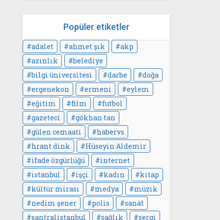
Popüler etiketler
adalet
ahmet şık
akp
azınlık
belediye
bilgi üniversitesi
darbe
doğa
ergenekon
ermeni
eylem
eğitim
film
futbol
gazeteci
gökhan tan
gülen cemaati
habervs
hrant dink
Hüseyin Aldemir
ifade özgürlüğü
internet
istanbul
işçi
kadın
kitap
kültür mirası
medya
müzik
nedim şener
polis
sanat
santralistanbul
sağlık
sergi