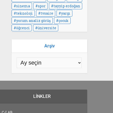
sinema
spor
tayyip erdoğan
teknoloji
tvsaire
yargı
yorum analiz görüş
çocuk
öğrenci
üniversite
Arşiv
LINKLER
C-LAB