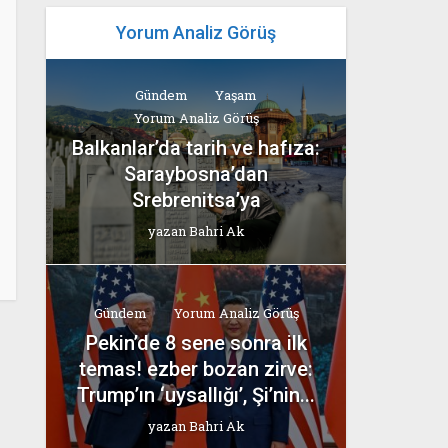
Yorum Analiz Görüş
Gündem
Yaşam
Yorum Analiz Görüş
Balkanlar’da tarih ve hafıza:
Saraybosna’dan
Srebrenitsa’ya
yazan
Bahri Ak
Gündem
Yorum Analiz Görüş
Pekin’de 8 sene sonra ilk
temas! ezber bozan zirve:
Trump’ın ‘uysallığı’, Şi’nin...
yazan
Bahri Ak