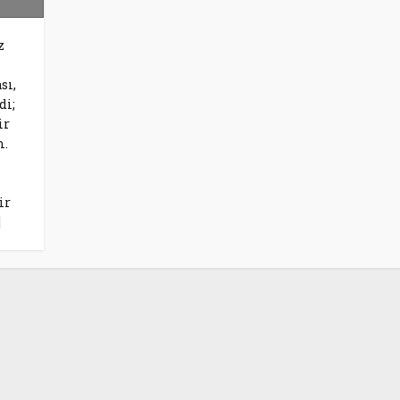
z
sı,
di;
ir
m.
ir
]