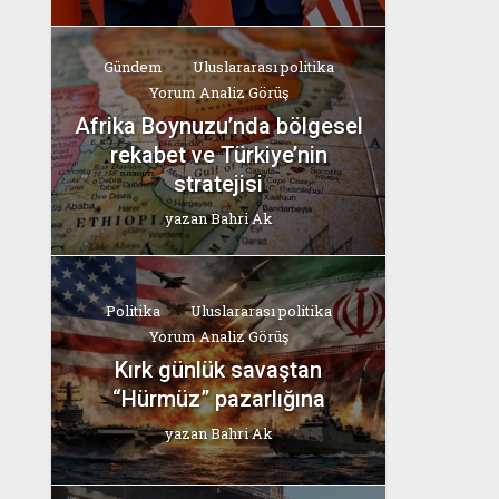
Gündem
Uluslararası politika
Yorum Analiz Görüş
Afrika Boynuzu’nda bölgesel
rekabet ve Türkiye’nin
stratejisi
yazan
Bahri Ak
Politika
Uluslararası politika
Yorum Analiz Görüş
Kırk günlük savaştan
“Hürmüz” pazarlığına
yazan
Bahri Ak