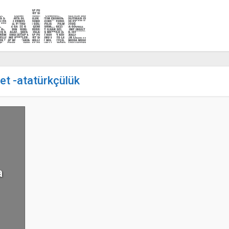
ket -atatürkçülük
a