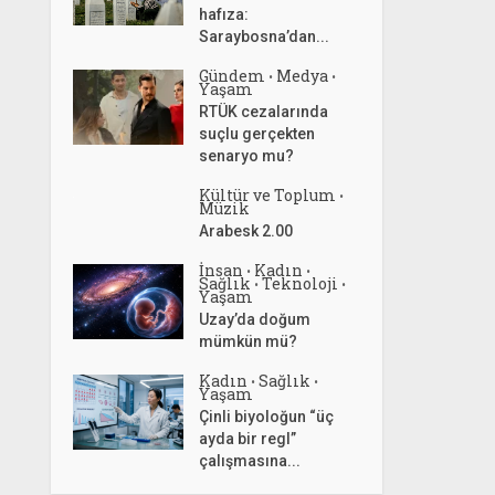
hafıza:
Saraybosna’dan...
Gündem
Medya
•
•
Yaşam
RTÜK cezalarında
suçlu gerçekten
senaryo mu?
Kültür ve Toplum
•
Müzik
Arabesk 2.00
İnsan
Kadın
•
•
Sağlık
Teknoloji
•
•
Yaşam
Uzay’da doğum
mümkün mü?
Kadın
Sağlık
•
•
Yaşam
Çinli biyoloğun “üç
ayda bir regl”
çalışmasına...