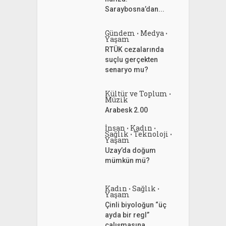
Saraybosna’dan...
Gündem
Medya
•
•
Yaşam
RTÜK cezalarında
suçlu gerçekten
senaryo mu?
Kültür ve Toplum
•
Müzik
Arabesk 2.00
İnsan
Kadın
•
•
Sağlık
Teknoloji
•
•
Yaşam
Uzay’da doğum
mümkün mü?
Kadın
Sağlık
•
•
Yaşam
Çinli biyoloğun “üç
ayda bir regl”
çalışmasına...