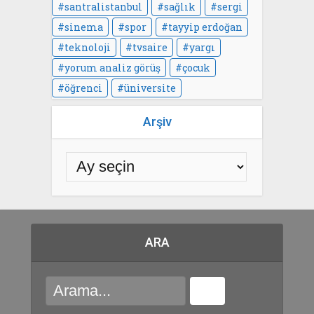
santralistanbul
sağlık
sergi
sinema
spor
tayyip erdoğan
teknoloji
tvsaire
yargı
yorum analiz görüş
çocuk
öğrenci
üniversite
Arşiv
ARA