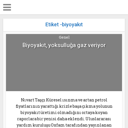
Etiket -biyoyakıt
Genel
Biyoyakıt, yoksulluğa gaz veriyor
Nıvart Taşçı Küresel ısınma ve artan petrol
fiyatlarının yarattığı krizle başa çıkma yolunun
biyoyakıt üretimi olmadığını ortaya koyan
raporlara bir yenisi daha eklendi. Uluslararası
yardım kuruluşu Oxfam tarafından yayınlanan