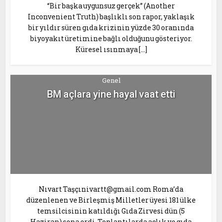
“Bir başka uygunsuz gerçek” (Another
Inconvenient Truth) başlıklı son rapor, yaklaşık
bir yıldır süren gıda krizinin yüzde 30 oranında
biyoyakıt üretimine bağlı olduğunu gösteriyor.
Küresel ısınmaya […]
Genel
BM açlara yine hayal vaat etti
Nıvart Taşçınivartt@gmail.com Roma’da
düzenlenen ve Birleşmiş Milletler üyesi 181 ülke
temsilcisinin katıldığı Gıda Zirvesi dün (5
Haziran) sona erdi. Toplantılarda açlık ve gıda