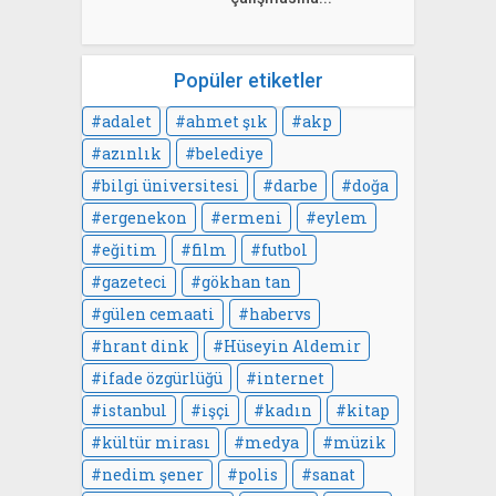
Popüler etiketler
adalet
ahmet şık
akp
azınlık
belediye
bilgi üniversitesi
darbe
doğa
ergenekon
ermeni
eylem
eğitim
film
futbol
gazeteci
gökhan tan
gülen cemaati
habervs
hrant dink
Hüseyin Aldemir
ifade özgürlüğü
internet
istanbul
işçi
kadın
kitap
kültür mirası
medya
müzik
nedim şener
polis
sanat