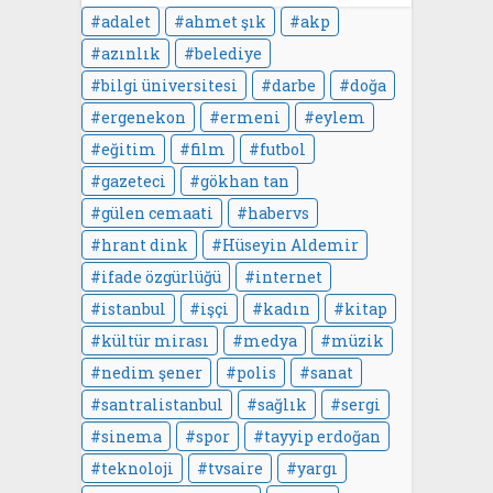
adalet
ahmet şık
akp
azınlık
belediye
bilgi üniversitesi
darbe
doğa
ergenekon
ermeni
eylem
eğitim
film
futbol
gazeteci
gökhan tan
gülen cemaati
habervs
hrant dink
Hüseyin Aldemir
ifade özgürlüğü
internet
istanbul
işçi
kadın
kitap
kültür mirası
medya
müzik
nedim şener
polis
sanat
santralistanbul
sağlık
sergi
sinema
spor
tayyip erdoğan
teknoloji
tvsaire
yargı