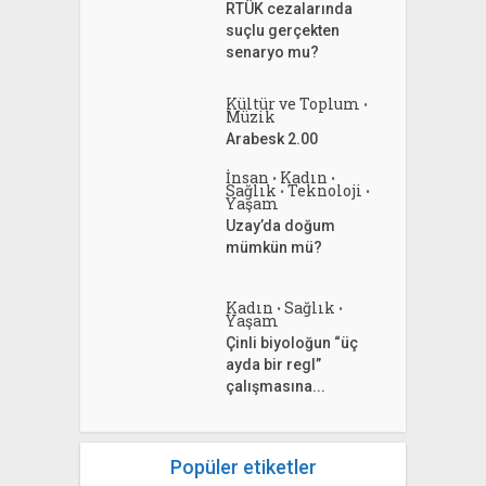
RTÜK cezalarında
suçlu gerçekten
senaryo mu?
Kültür ve Toplum
•
Müzik
Arabesk 2.00
İnsan
Kadın
•
•
Sağlık
Teknoloji
•
•
Yaşam
Uzay’da doğum
mümkün mü?
Kadın
Sağlık
•
•
Yaşam
Çinli biyoloğun “üç
ayda bir regl”
çalışmasına...
Popüler etiketler