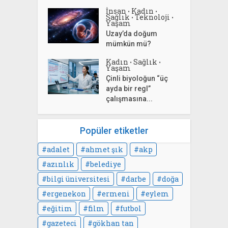
İnsan
Kadın
•
•
Sağlık
Teknoloji
•
•
Yaşam
Uzay’da doğum
mümkün mü?
Kadın
Sağlık
•
•
Yaşam
Çinli biyoloğun “üç
ayda bir regl”
çalışmasına...
Popüler etiketler
adalet
ahmet şık
akp
azınlık
belediye
bilgi üniversitesi
darbe
doğa
ergenekon
ermeni
eylem
eğitim
film
futbol
gazeteci
gökhan tan