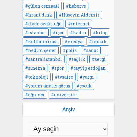
gülen cemaati
habervs
hrant dink
Hüseyin Aldemir
ifade özgürlüğü
internet
istanbul
işçi
kadın
kitap
kültür mirası
medya
müzik
nedim şener
polis
sanat
santralistanbul
sağlık
sergi
sinema
spor
tayyip erdoğan
teknoloji
tvsaire
yargı
yorum analiz görüş
çocuk
öğrenci
üniversite
Arşiv