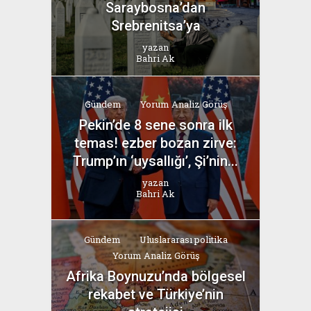
Saraybosna’dan
Srebrenitsa’ya
yazan
Bahri Ak
Gündem
Yorum Analiz Görüş
Pekin’de 8 sene sonra ilk
temas! ezber bozan zirve:
Trump’ın ‘uysallığı’, Şi’nin...
yazan
Bahri Ak
Gündem
Uluslararası politika
Yorum Analiz Görüş
Afrika Boynuzu’nda bölgesel
rekabet ve Türkiye’nin