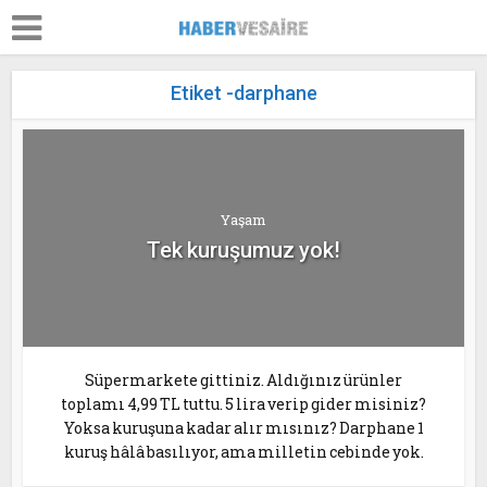
Etiket -darphane
Yaşam
Tek kuruşumuz yok!
Süpermarkete gittiniz. Aldığınız ürünler
toplamı 4,99 TL tuttu. 5 lira verip gider misiniz?
Yoksa kuruşuna kadar alır mısınız? Darphane 1
kuruş hâlâ basılıyor, ama milletin cebinde yok.