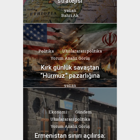
stratejisi
yazan
Bahri Ak
Politika
Uluslararası politika
Yorum Analiz Görüş
Kırk günlük savaştan
“Hürmüz” pazarlığına
yazan
Bahri Ak
Ekonomi
Gündem
Uluslararası politika
Yorum Analiz Görüş
Ermenistan sınırı açılırsa: