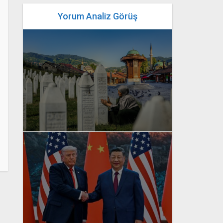
Yorum Analiz Görüş
yazan
Bahri Ak
yazan
Bahri Ak