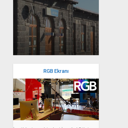
yazan
Bahri Ak
RGB Ekranı