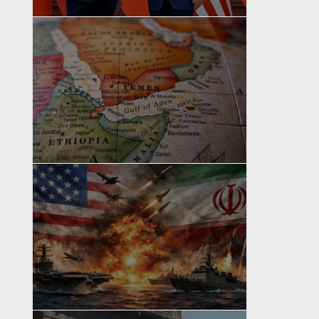
yazan
Bahri Ak
yazan
Bahri Ak