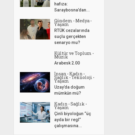
hafıza:
Saraybosna’dan...
Gündem
Medya
•
•
Yaşam
RTÜK cezalarında
suçlu gerçekten
senaryo mu?
Kültür ve Toplum
•
Müzik
Arabesk 2.00
İnsan
Kadın
•
•
Sağlık
Teknoloji
•
•
Yaşam
Uzay’da doğum
mümkün mü?
Kadın
Sağlık
•
•
Yaşam
Çinli biyoloğun “üç
ayda bir regl”
çalışmasına...