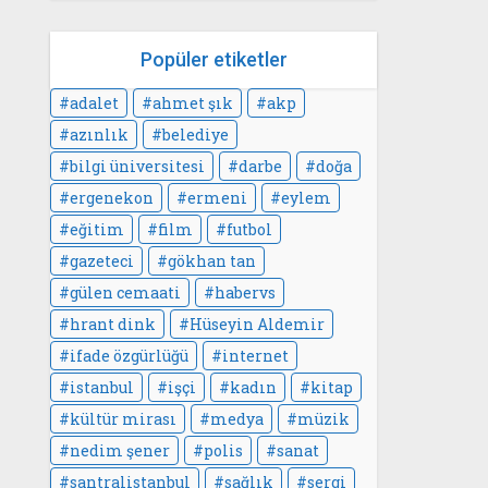
Popüler etiketler
adalet
ahmet şık
akp
azınlık
belediye
bilgi üniversitesi
darbe
doğa
ergenekon
ermeni
eylem
eğitim
film
futbol
gazeteci
gökhan tan
gülen cemaati
habervs
hrant dink
Hüseyin Aldemir
ifade özgürlüğü
internet
istanbul
işçi
kadın
kitap
kültür mirası
medya
müzik
nedim şener
polis
sanat
santralistanbul
sağlık
sergi