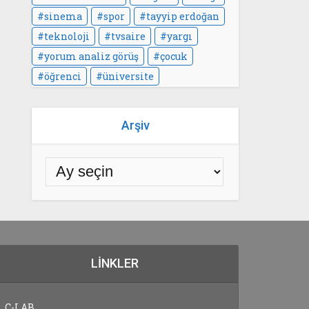
sinema
spor
tayyip erdoğan
teknoloji
tvsaire
yargı
yorum analiz görüş
çocuk
öğrenci
üniversite
Arşiv
LINKLER
C-LAB