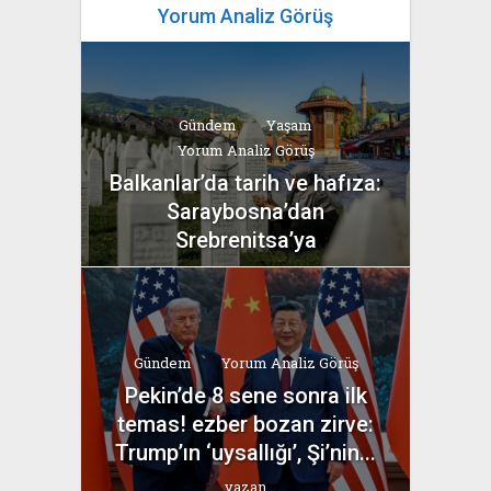
Yorum Analiz Görüş
Gündem
Yaşam
Yorum Analiz Görüş
Balkanlar’da tarih ve hafıza:
Saraybosna’dan
Srebrenitsa’ya
yazan
Bahri Ak
Gündem
Yorum Analiz Görüş
Pekin’de 8 sene sonra ilk
temas! ezber bozan zirve:
Trump’ın ‘uysallığı’, Şi’nin...
yazan