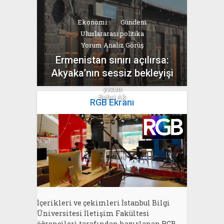
Ekonomi
Gündem
Uluslararası politika
Yorum Analiz Görüş
Ermenistan sınırı açılırsa:
Akyaka’nın sessiz bekleyişi
yazan
Bahri Ak
RGB Ekranı
İçerikleri ve çekimleri İstanbul Bilgi
Üniversitesi İletişim Fakültesi
öğrencileri tarafından hazırlanan RGB