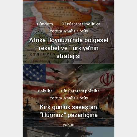
Bahri Ak
Gündem
Uluslararası politika
Yorum Analiz Görüş
Afrika Boynuzu’nda bölgesel
rekabet ve Türkiye’nin
stratejisi
yazan
Bahri Ak
Politika
Uluslararası politika
Yorum Analiz Görüş
Kırk günlük savaştan
“Hürmüz” pazarlığına
yazan
Bahri Ak