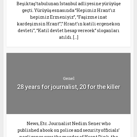
Beşiktaş’ta bulunan İstanbul adliyesine yürüyüşe
geçti. Yürüyüş esnasında “Hepimiz Hrant’ız
hepimiz Ermeniyiz”, “Faşizme inat
kardeşimsin Hrant”,” Hrant’ın katili ergenekon
devleti”, “Katil devlet hesap verecek” sloganları
atıldı. […]
Genel
28 years for journalist, 20 for the killer
News, Etc. Journalist Nedim Sener who
published a book on police and security officials’
negligence over the murder of Hrant Dink, the