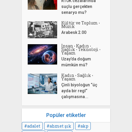
RTÜK cezalarında
suçlu gerçekten
senaryo mu?
Kültür ve Toplum
•
Müzik
Arabesk 2.00
İnsan
Kadın
•
•
Sağlık
Teknoloji
•
•
Yaşam
Uzay’da doğum
mümkün mü?
Kadın
Sağlık
•
•
Yaşam
Çinli biyoloğun “üç
ayda bir regl”
çalışmasına...
Popüler etiketler
adalet
ahmet şık
akp