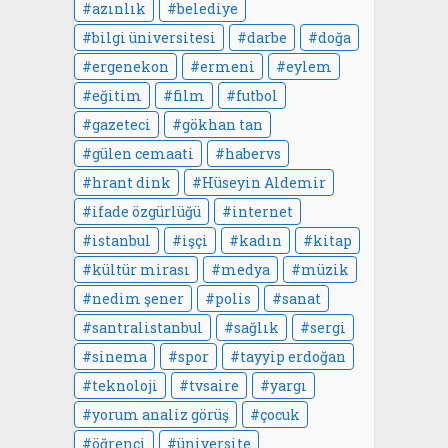
azınlık
belediye
bilgi üniversitesi
darbe
doğa
ergenekon
ermeni
eylem
eğitim
film
futbol
gazeteci
gökhan tan
gülen cemaati
habervs
hrant dink
Hüseyin Aldemir
ifade özgürlüğü
internet
istanbul
işçi
kadın
kitap
kültür mirası
medya
müzik
nedim şener
polis
sanat
santralistanbul
sağlık
sergi
sinema
spor
tayyip erdoğan
teknoloji
tvsaire
yargı
yorum analiz görüş
çocuk
öğrenci
üniversite