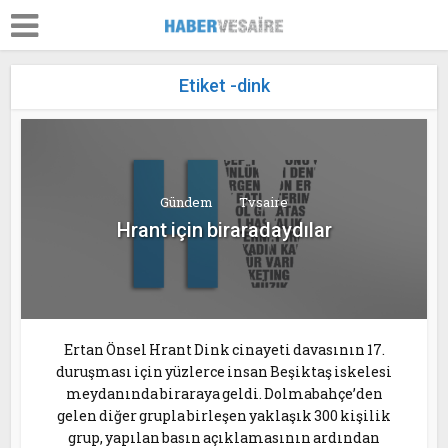
Etiket -dink
Gündem
Tvsaire
Hrant için biraradaydılar
Ertan Önsel Hrant Dink cinayeti davasının 17.
duruşması için yüzlerce insan Beşiktaş iskelesi
meydanında biraraya geldi. Dolmabahçe’den
gelen diğer grupla birleşen yaklaşık 300 kişilik
grup, yapılan basın açıklamasının ardından