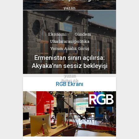
yazan
Bahri Ak
Ekonomi
Gündem
Uluslararası politika
Yorum Analiz Görüş
Ermenistan sınırı açılırsa:
Akyaka’nın sessiz bekleyişi
yazan
Bahri Ak
RGB Ekranı