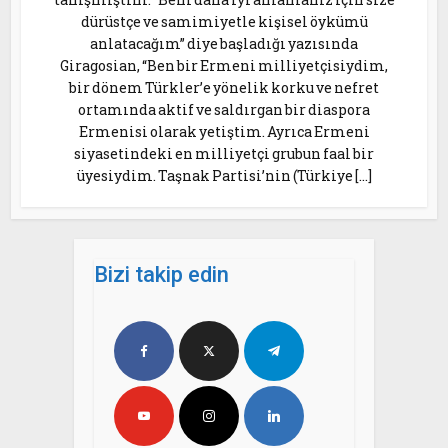
dürüstçe ve samimiyetle kişisel öykümü
anlatacağım” diye başladığı yazısında
Giragosian, “Ben bir Ermeni milliyetçisiydim,
bir dönem Türkler’e yönelik korku ve nefret
ortamında aktif ve saldırgan bir diaspora
Ermenisi olarak yetiştim. Ayrıca Ermeni
siyasetindeki en milliyetçi grubun faal bir
üyesiydim. Taşnak Partisi’nin (Türkiye […]
Bizi takip edin