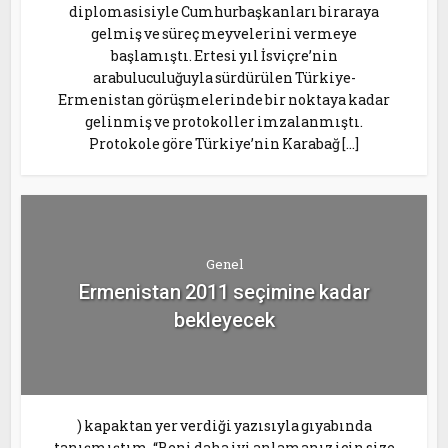
diplomasisiyle Cumhurbaşkanları biraraya
gelmiş ve süreç meyvelerini vermeye
başlamıştı. Ertesi yıl İsviçre’nin
arabuluculuğuyla sürdürülen Türkiye-
Ermenistan görüşmelerinde bir noktaya kadar
gelinmiş ve protokoller imzalanmıştı.
Protokole göre Türkiye’nin Karabağ […]
Genel
Ermenistan 2011 seçimine kadar
bekleyecek
) kapaktan yer verdiği yazısıyla gıyabında
tanışmıştım. “Beni daha iyi anlamanız için size