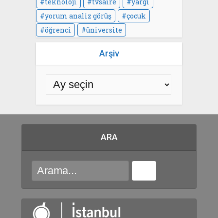
teknoloji
tvsaire
yargı
yorum analiz görüş
çocuk
öğrenci
üniversite
Arşiv
ARA