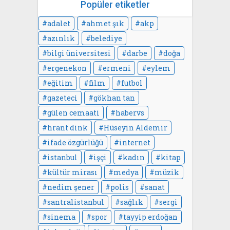
Popüler etiketler
adalet
ahmet şık
akp
azınlık
belediye
bilgi üniversitesi
darbe
doğa
ergenekon
ermeni
eylem
eğitim
film
futbol
gazeteci
gökhan tan
gülen cemaati
habervs
hrant dink
Hüseyin Aldemir
ifade özgürlüğü
internet
istanbul
işçi
kadın
kitap
kültür mirası
medya
müzik
nedim şener
polis
sanat
santralistanbul
sağlık
sergi
sinema
spor
tayyip erdoğan