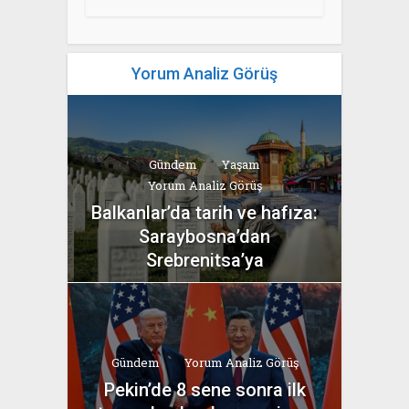
Yorum Analiz Görüş
Gündem
Yaşam
Yorum Analiz Görüş
Balkanlar’da tarih ve hafıza:
Saraybosna’dan
Srebrenitsa’ya
yazan
Bahri Ak
Gündem
Yorum Analiz Görüş
Pekin’de 8 sene sonra ilk