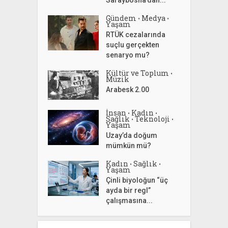
Gündem
Medya
•
•
Yaşam
RTÜK cezalarında
suçlu gerçekten
senaryo mu?
Kültür ve Toplum
•
Müzik
Arabesk 2.00
İnsan
Kadın
•
•
Sağlık
Teknoloji
•
•
Yaşam
Uzay’da doğum
mümkün mü?
Kadın
Sağlık
•
•
Yaşam
Çinli biyoloğun “üç
ayda bir regl”
çalışmasına...