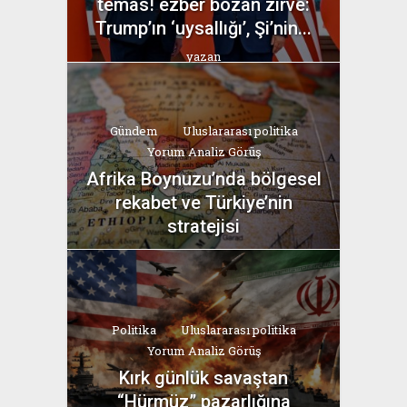
temas! ezber bozan zirve:
Trump’ın ‘uysallığı’, Şi’nin...
yazan
Bahri Ak
Gündem
Uluslararası politika
Yorum Analiz Görüş
Afrika Boynuzu’nda bölgesel
rekabet ve Türkiye’nin
stratejisi
yazan
Bahri Ak
Politika
Uluslararası politika
Yorum Analiz Görüş
Kırk günlük savaştan
“Hürmüz” pazarlığına