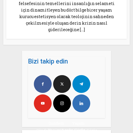
felsefesinin temellerini insanlığın selameti
için dinamitleyen bu dört bilge birer yaşam
kurucu estetisyen olarak teolojinin sahneden
çekilmesiyle oluşan derin krizin nasıl
giderileceğine […]
Bizi takip edin
Gündem
Yaşam
Yorum Analiz Görüş
Gündem
Yorum Analiz Görüş