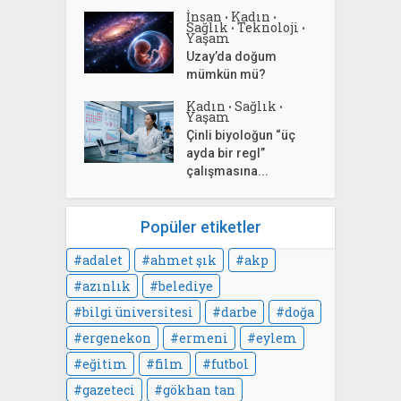
İnsan
Kadın
•
•
Sağlık
Teknoloji
•
•
Yaşam
Uzay’da doğum
mümkün mü?
Kadın
Sağlık
•
•
Yaşam
Çinli biyoloğun “üç
ayda bir regl”
çalışmasına...
Popüler etiketler
adalet
ahmet şık
akp
azınlık
belediye
bilgi üniversitesi
darbe
doğa
ergenekon
ermeni
eylem
eğitim
film
futbol
gazeteci
gökhan tan