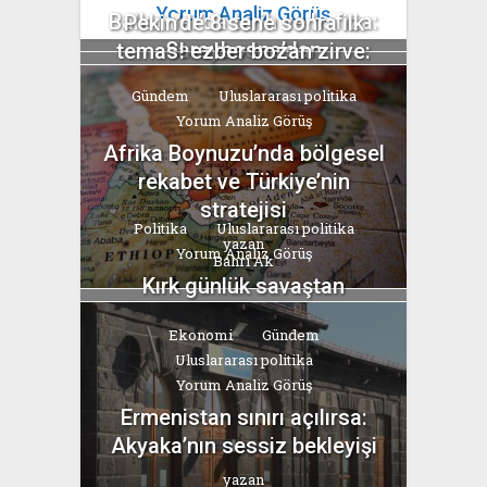
Yorum Analiz Görüş
Balkanlar’da tarih ve hafıza:
Pekin’de 8 sene sonra ilk
Saraybosna’dan
temas! ezber bozan zirve:
Srebrenitsa’ya
Trump’ın ‘uysallığı’, Şi’nin...
Gündem
Uluslararası politika
yazan
yazan
Yorum Analiz Görüş
Bahri Ak
Bahri Ak
Afrika Boynuzu’nda bölgesel
rekabet ve Türkiye’nin
stratejisi
Politika
Uluslararası politika
yazan
Yorum Analiz Görüş
Bahri Ak
Kırk günlük savaştan
“Hürmüz” pazarlığına
Ekonomi
Gündem
yazan
Uluslararası politika
Bahri Ak
Yorum Analiz Görüş
Ermenistan sınırı açılırsa:
Akyaka’nın sessiz bekleyişi
yazan