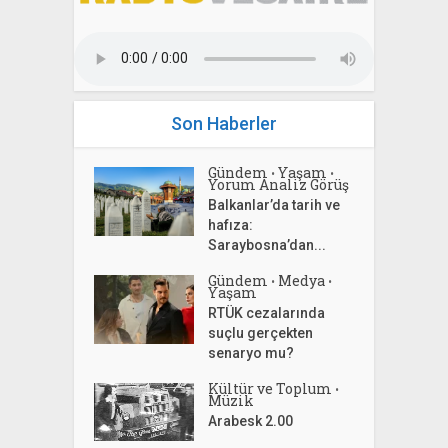
Son Haberler
Gündem
Yaşam
•
•
Yorum Analiz Görüş
Balkanlar’da tarih ve
hafıza:
Saraybosna’dan...
Gündem
Medya
•
•
Yaşam
RTÜK cezalarında
suçlu gerçekten
senaryo mu?
Kültür ve Toplum
•
Müzik
Arabesk 2.00