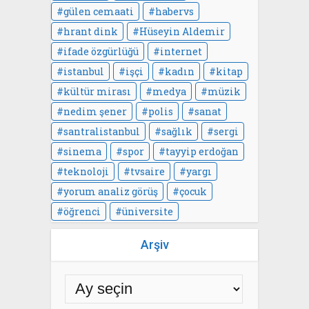
gülen cemaati
habervs
hrant dink
Hüseyin Aldemir
ifade özgürlüğü
internet
istanbul
işçi
kadın
kitap
kültür mirası
medya
müzik
nedim şener
polis
sanat
santralistanbul
sağlık
sergi
sinema
spor
tayyip erdoğan
teknoloji
tvsaire
yargı
yorum analiz görüş
çocuk
öğrenci
üniversite
Arşiv