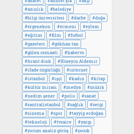
adalet
ahmet şık
akp
azınlık
belediye
bilgi üniversitesi
darbe
doğa
ergenekon
ermeni
eylem
eğitim
film
futbol
gazeteci
gökhan tan
gülen cemaati
habervs
hrant dink
Hüseyin Aldemir
ifade özgürlüğü
internet
istanbul
işçi
kadın
kitap
kültür mirası
medya
müzik
nedim şener
polis
sanat
santralistanbul
sağlık
sergi
sinema
spor
tayyip erdoğan
teknoloji
tvsaire
yargı
yorum analiz görüş
çocuk