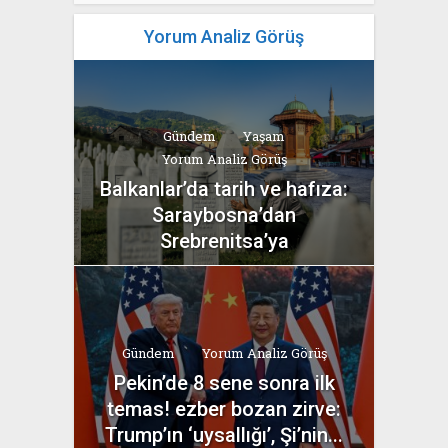
Yorum Analiz Görüş
Gündem
Yaşam
Yorum Analiz Görüş
Balkanlar’da tarih ve hafıza:
Saraybosna’dan
Srebrenitsa’ya
yazan
Bahri Ak
Gündem
Yorum Analiz Görüş
Pekin’de 8 sene sonra ilk
temas! ezber bozan zirve:
Trump’ın ‘uysallığı’, Şi’nin...