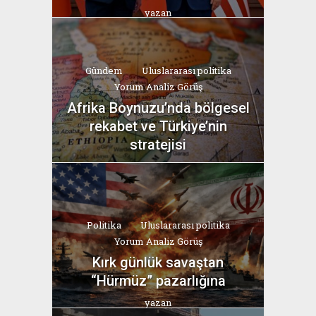
yazan
Bahri Ak
Gündem
Uluslararası politika
Yorum Analiz Görüş
Afrika Boynuzu’nda bölgesel
rekabet ve Türkiye’nin
stratejisi
yazan
Bahri Ak
Politika
Uluslararası politika
Yorum Analiz Görüş
Kırk günlük savaştan
“Hürmüz” pazarlığına
yazan
Bahri Ak