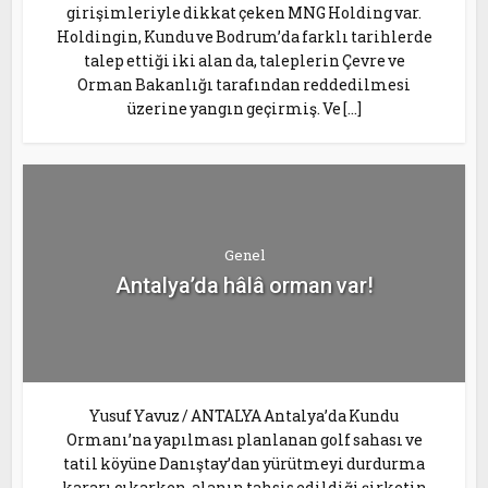
girişimleriyle dikkat çeken MNG Holding var.
Holdingin, Kundu ve Bodrum’da farklı tarihlerde
talep ettiği iki alan da, taleplerin Çevre ve
Orman Bakanlığı tarafından reddedilmesi
üzerine yangın geçirmiş. Ve […]
Genel
Antalya’da hâlâ orman var!
Yusuf Yavuz / ANTALYA Antalya’da Kundu
Ormanı’na yapılması planlanan golf sahası ve
tatil köyüne Danıştay’dan yürütmeyi durdurma
kararı çıkarken, alanın tahsis edildiği şirketin