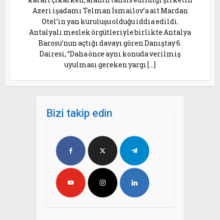
Azeri işadamı Telman İsmailov’a ait Mardan
Otel’in yan kuruluşu olduğu iddia edildi.
Antalyalı meslek örgütleriyle birlikte Antalya
Barosu’nun açtığı davayı gören Danıştay 6.
Dairesi, “Daha önce aynı konuda verilmiş
uyulması gereken yargı […]
Bizi takip edin