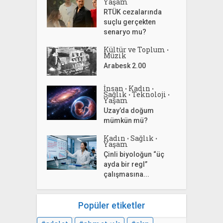
Yaşam
RTÜK cezalarında
suçlu gerçekten
senaryo mu?
Kültür ve Toplum
•
Müzik
Arabesk 2.00
İnsan
Kadın
•
•
Sağlık
Teknoloji
•
•
Yaşam
Uzay’da doğum
mümkün mü?
Kadın
Sağlık
•
•
Yaşam
Çinli biyoloğun “üç
ayda bir regl”
çalışmasına...
Popüler etiketler