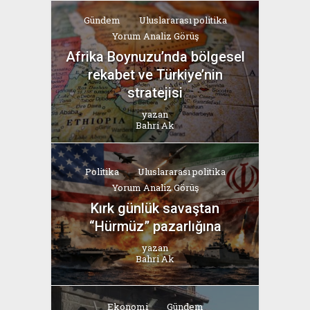
Gündem
Uluslararası politika
Yorum Analiz Görüş
Afrika Boynuzu’nda bölgesel
rekabet ve Türkiye’nin
stratejisi
yazan
Bahri Ak
Politika
Uluslararası politika
Yorum Analiz Görüş
Kırk günlük savaştan
“Hürmüz” pazarlığına
yazan
Bahri Ak
Ekonomi
Gündem