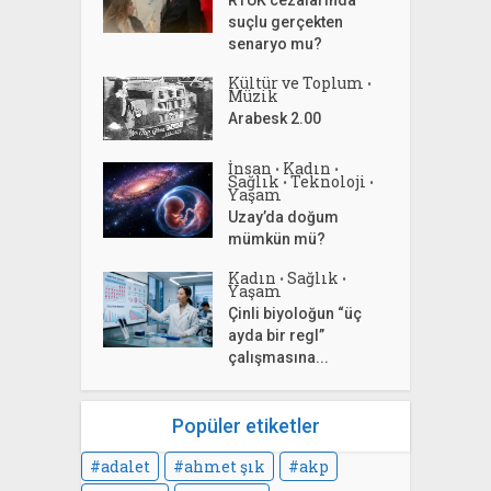
suçlu gerçekten
senaryo mu?
Kültür ve Toplum
•
Müzik
Arabesk 2.00
İnsan
Kadın
•
•
Sağlık
Teknoloji
•
•
Yaşam
Uzay’da doğum
mümkün mü?
Kadın
Sağlık
•
•
Yaşam
Çinli biyoloğun “üç
ayda bir regl”
çalışmasına...
Popüler etiketler
adalet
ahmet şık
akp