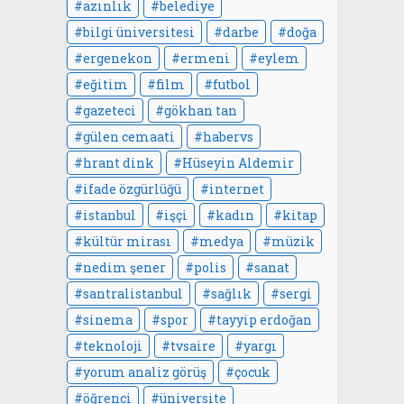
azınlık
belediye
bilgi üniversitesi
darbe
doğa
ergenekon
ermeni
eylem
eğitim
film
futbol
gazeteci
gökhan tan
gülen cemaati
habervs
hrant dink
Hüseyin Aldemir
ifade özgürlüğü
internet
istanbul
işçi
kadın
kitap
kültür mirası
medya
müzik
nedim şener
polis
sanat
santralistanbul
sağlık
sergi
sinema
spor
tayyip erdoğan
teknoloji
tvsaire
yargı
yorum analiz görüş
çocuk
öğrenci
üniversite