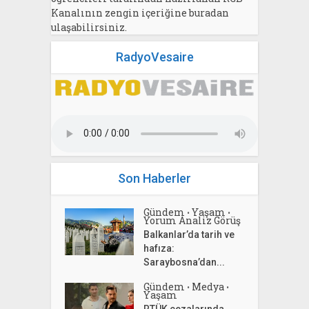
Kanalının zengin içeriğine buradan
ulaşabilirsiniz.
RadyoVesaire
Son Haberler
Gündem
Yaşam
•
•
Yorum Analiz Görüş
Balkanlar’da tarih ve
hafıza:
Saraybosna’dan...
Gündem
Medya
•
•
Yaşam
RTÜK cezalarında