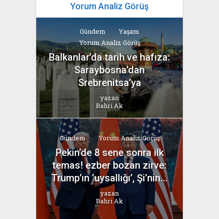
Yorum Analiz Görüş
Gündem
Yaşam
Yorum Analiz Görüş
Balkanlar’da tarih ve hafıza:
Saraybosna’dan
Srebrenitsa’ya
yazan
Bahri Ak
Gündem
Yorum Analiz Görüş
Pekin’de 8 sene sonra ilk
temas! ezber bozan zirve:
Trump’ın ‘uysallığı’, Şi’nin...
yazan
Bahri Ak