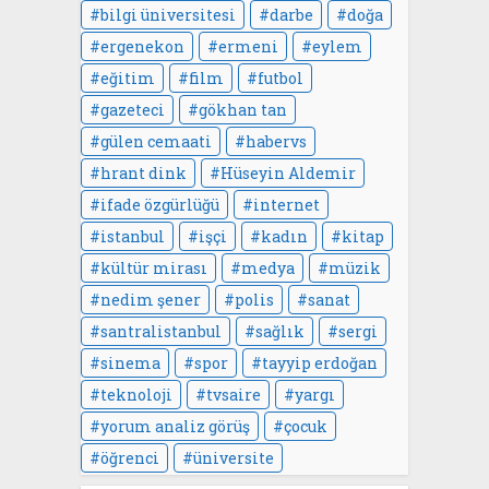
bilgi üniversitesi
darbe
doğa
ergenekon
ermeni
eylem
eğitim
film
futbol
gazeteci
gökhan tan
gülen cemaati
habervs
hrant dink
Hüseyin Aldemir
ifade özgürlüğü
internet
istanbul
işçi
kadın
kitap
kültür mirası
medya
müzik
nedim şener
polis
sanat
santralistanbul
sağlık
sergi
sinema
spor
tayyip erdoğan
teknoloji
tvsaire
yargı
yorum analiz görüş
çocuk
öğrenci
üniversite