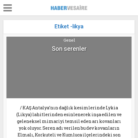
Etiket -likya
Genel
Son serenler
/ KAŞ Antalya’nın dağlık kesimlerinde Lykia
(Likya) lahitlerinden esinlenerek inşa edilen ve
geleneksel mimariyi temsil eden arı kovanları
yok oluyor. Seren adı verilen bu dev kovanların
Elmalı, Korkuteli ve Kumluca ilçelerindeki son