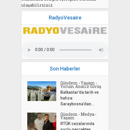
ulaşabilirsiniz.
RadyoVesaire
Son Haberler
Gündem
Yaşam
•
•
Yorum Analiz Görüş
Balkanlar’da tarih ve
hafıza:
Saraybosna’dan...
Gündem
Medya
•
•
Yaşam
RTÜK cezalarında
suçlu gerçekten