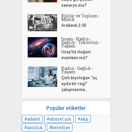
senaryo mu?
Kültür ve Toplum
•
Müzik
Arabesk 2.00
İnsan
Kadın
•
•
Sağlık
Teknoloji
•
•
Yaşam
Uzay’da doğum
mümkün mü?
Kadın
Sağlık
•
•
Yaşam
Çinli biyoloğun “üç
ayda bir regl”
çalışmasına...
Popüler etiketler
adalet
ahmet şık
akp
azınlık
belediye